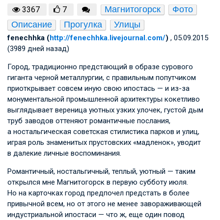
Магнитогорск
Фото
3367
7
Описание
Прогулка
Улицы
fenechhka (
http://fenechhka.livejournal.com/
)
, 05.09.2015
(3989 дней назад)
Город, традиционно предстающий в образе сурового
гиганта черной металлургии, с правильным попутчиком
приоткрывает совсем иную свою ипостась — и из-за
монументальной промышленной архитектуры кокетливо
выглядывает вереница уютных узких улочек, густой дым
труб заводов оттеняют романтичные послания,
а ностальгическая советская стилистика парков и улиц,
играя роль знаменитых прустовских «мадленок», уводит
в далекие личные воспоминания.
Романтичный, ностальгичный, теплый, уютный — таким
открылся мне Магнитогорск в первую субботу июля.
Но на карточках город предпочел предстать в более
привычной всем, но от этого не менее завораживающей
индустриальной ипостаси — что ж, еще один повод