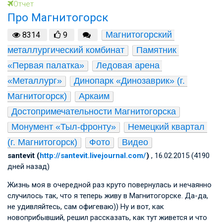
Отчет
Про Магнитогорск
Магнитогорский 
8314
9
металлургический комбинат
Памятник 
«Первая палатка»
Ледовая арена 
«Металлург»
Динопарк «Динозаврик» (г. 
Магнитогорск)
Аркаим
Достопримечательности Магнитогорска
Монумент «Тыл-фронту»
Немецкий квартал 
(г. Магнитогорск)
Фото
Видео
santevit (
http://santevit.livejournal.com/
)
, 16.02.2015 (4190
дней назад)
Жизнь моя в очередной раз круто повернулась и нечаянно
случилось так, что я теперь живу в Магнитогорске. Да-да,
не удивляйтесь, сам офигеваю)) Ну и вот, как
новоприбывший, решил рассказать, как тут живется и что