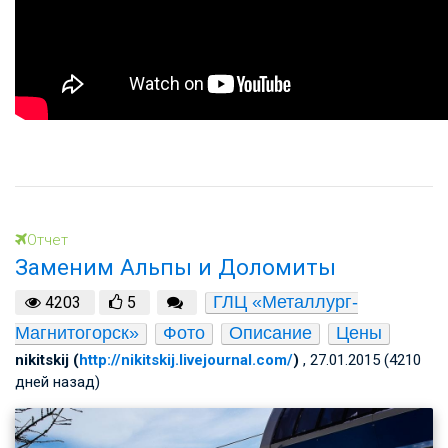
Отчет
Заменим Альпы и Доломиты
ГЛЦ «Металлург-
4203
5
Магнитогорск»
Фото
Описание
Цены
nikitskij (
http://nikitskij.livejournal.com/
)
, 27.01.2015 (4210
дней назад)