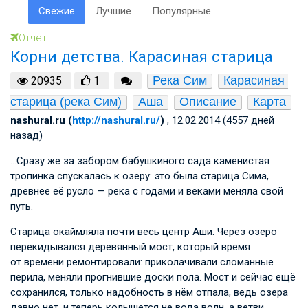
Свежие
Лучшие
Популярные
Отчет
Корни детства. Карасиная старица
Река Сим
Карасиная 
20935
1
старица (река Сим)
Аша
Описание
Карта
nashural.ru (
http://nashural.ru/
)
, 12.02.2014 (4557 дней
назад)
…Сразу же за забором бабушкиного сада каменистая
тропинка спускалась к озеру: это была старица Сима,
древнее её русло — река с годами и веками меняла свой
путь.
Старица окаймляла почти весь центр Аши. Через озеро
перекидывался деревянный мост, который время
от времени ремонтировали: приколачивали сломанные
перила, меняли прогнившие доски пола. Мост и сейчас ещё
сохранился, только надобность в нём отпала, ведь озера
давно нет, и теперь колышется не вода волн, а ветви