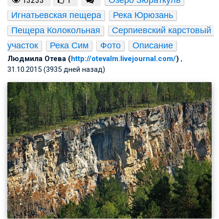
Озеро Зюраткуль
13233
1
Игнатьевская пещера
Река Юрюзань
Пещера Колокольная
Серпиевский карстовый 
участок
Река Сим
Фото
Описание
Людмила Отева (
http://otevalm.livejournal.com/
)
,
31.10.2015 (3935 дней назад)