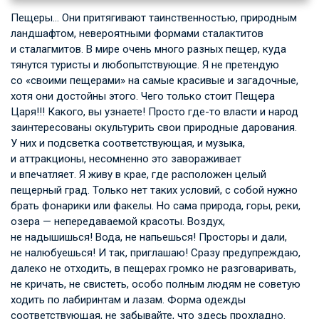
Пещеры… Они притягивают таинственностью, природным
ландшафтом, невероятными формами сталактитов
и сталагмитов. В мире очень много разных пещер, куда
тянутся туристы и любопытствующие. Я не претендую
со «своими пещерами» на самые красивые и загадочные,
хотя они достойны этого. Чего только стоит Пещера
Царя!!! Какого, вы узнаете! Просто где-то власти и народ
заинтересованы окультурить свои природные дарования.
У них и подсветка соответствующая, и музыка,
и аттракционы, несомненно это завораживает
и впечатляет. Я живу в крае, где расположен целый
пещерный град. Только нет таких условий, с собой нужно
брать фонарики или факелы. Но сама природа, горы, реки,
озера — непередаваемой красоты. Воздух,
не надышишься! Вода, не напьешься! Просторы и дали,
не налюбуешься! И так, приглашаю! Сразу предупреждаю,
далеко не отходить, в пещерах громко не разговаривать,
не кричать, не свистеть, особо полным людям не советую
ходить по лабиринтам и лазам. Форма одежды
соответствующая, не забывайте, что здесь прохладно.