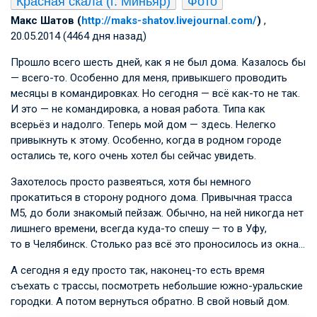
Красная скала (г. Миньяр)
Фото
Макс Шатов (
http://maks-shatov.livejournal.com/
)
,
20.05.2014 (4464 дня назад)
Прошло всего шесть дней, как я не был дома. Казалось бы
— всего-то. Особенно для меня, привыкшего проводить
месяцы в командировках. Но сегодня — всё как-то не так.
И это — не командировка, а новая работа. Типа как
всерьёз и надолго. Теперь мой дом — здесь. Нелегко
привыкнуть к этому. Особенно, когда в родном городе
остались те, кого очень хотел бы сейчас увидеть.
Захотелось просто развеяться, хотя бы немного
прокатиться в сторону родного дома. Привычная трасса
М5, до боли знакомый пейзаж. Обычно, на ней никогда нет
лишнего времени, всегда куда-то спешу — то в Уфу,
то в Челябинск. Столько раз всё это проносилось из окна…
А сегодня я еду просто так, наконец-то есть время
съехать с трассы, посмотреть небольшие южно-уральские
городки. А потом вернуться обратно. В свой новый дом.