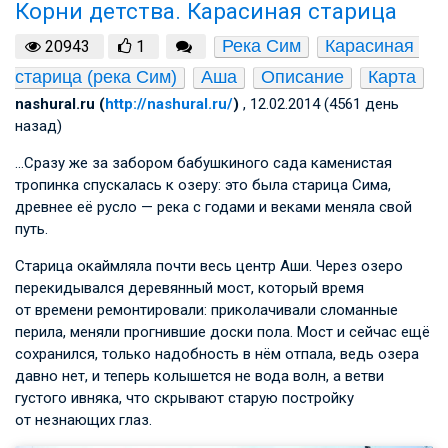
Корни детства. Карасиная старица
Река Сим
Карасиная 
20943
1
старица (река Сим)
Аша
Описание
Карта
nashural.ru (
http://nashural.ru/
)
, 12.02.2014 (4561 день
назад)
…Сразу же за забором бабушкиного сада каменистая
тропинка спускалась к озеру: это была старица Сима,
древнее её русло — река с годами и веками меняла свой
путь.
Старица окаймляла почти весь центр Аши. Через озеро
перекидывался деревянный мост, который время
от времени ремонтировали: приколачивали сломанные
перила, меняли прогнившие доски пола. Мост и сейчас ещё
сохранился, только надобность в нём отпала, ведь озера
давно нет, и теперь колышется не вода волн, а ветви
густого ивняка, что скрывают старую постройку
от незнающих глаз.