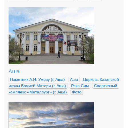
Аша
Памятник А.И. Умову (г. Аша)
Аша
Церковь Казанской 
иконы Божией Матери (г. Аша)
Река Сим
Спортивный 
комплекс «Металлург» (г. Аша)
Фото