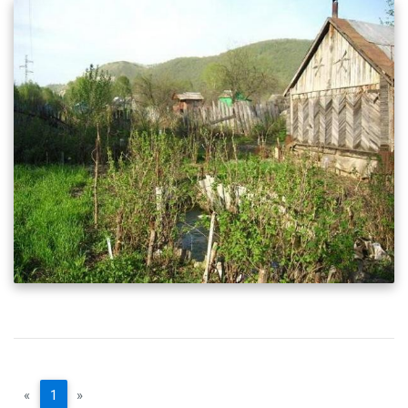
«
1
»