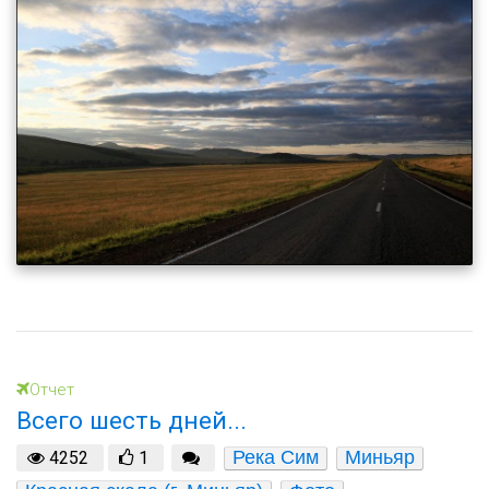
Отчет
Всего шесть дней...
Река Сим
Миньяр
4252
1