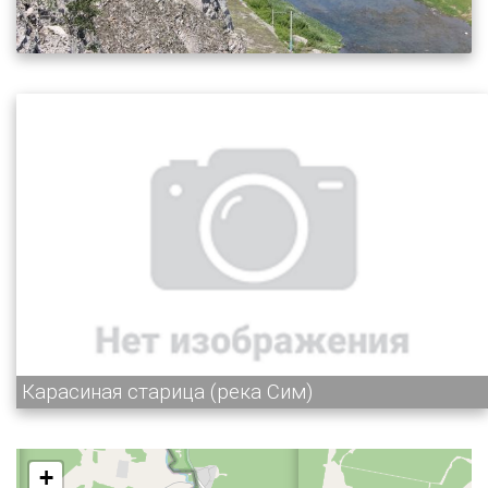
Карасиная старица (река Сим)
+