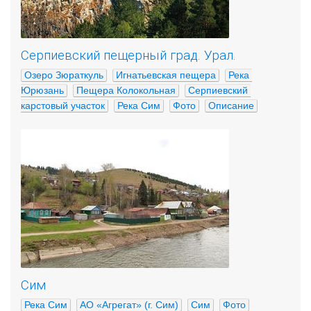
Серпиевский пещерный град. Урал.
Озеро Зюраткуль
Игнатьевская пещера
Река 
Юрюзань
Пещера Колокольная
Серпиевский 
карстовый участок
Река Сим
Фото
Описание
Сим
Река Сим
АО «Агрегат» (г. Сим)
Сим
Фото