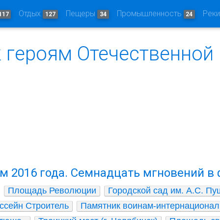
Отдых
Пещеры
Промышленность
Рек
117
127
34
24
 героям Отечественной
м 2016 года. Семнадцать мгновений в
Площадь Революции
Городской сад им. А.С. Пу
ссейн Строитель
Памятник воинам-интернационал