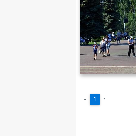
«
1
»