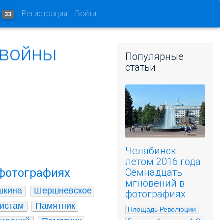
и
Регистрация
Войти
33
 войны
Популярные
статьи
Челябинск
летом 2016 года.
 фотографиях
Семнадцать
мгновений в
шкина
Шершневское 
фотографиях
истам
Памятник 
Площадь Революции