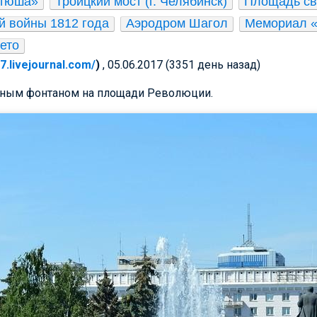
атюша»
Троицкий мост (г. Челябинск)
Площадь св
й войны 1812 года
Аэродром Шагол
Мемориал «
ето
67.livejournal.com/
)
, 05.06.2017 (3351 день назад)
ьным фонтаном на площади Революции.