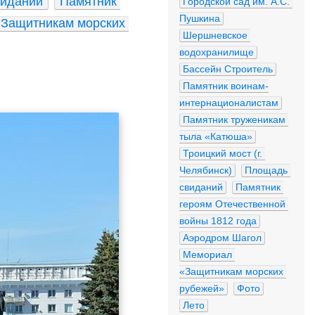
иданий
Памятник 
Городской сад им. А.С. 
Пушкина
Защитникам морских 
Шершневское 
водохранилище
Бассейн Строитель
Памятник воинам-
интернационалистам
Памятник труженикам 
тыла «Катюша»
Троицкий мост (г. 
Челябинск)
Площадь 
свиданий
Памятник 
героям Отечественной 
войны 1812 года
Аэродром Шагол
Мемориал 
«Защитникам морских 
рубежей»
Фото
Лето