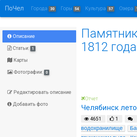
ПоЧел
Города
Горы
Культура
Озера
30
54
57
Памятник
Описание
1812 года
Статьи:
1
Карты
Фотографии:
0
Редактировать описание
Отчет
Добавить фото
Челябинск лето
4651
1
водохранилище
Ба