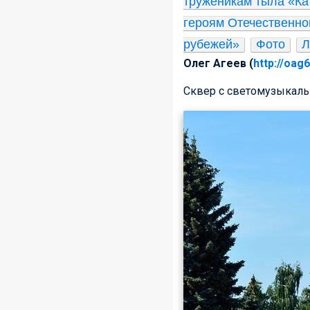
труженикам тыла «К
героям Отечественно
рубежей»
Фото
Л
Олег Агеев (
http://oag
Сквер с светомузыкал