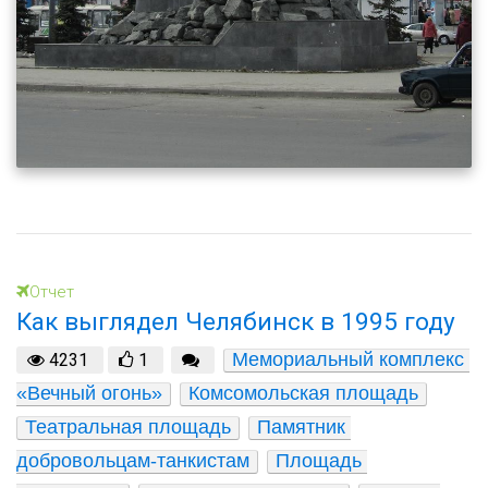
Отчет
Как выглядел Челябинск в 1995 году
Мемориальный комплекс 
4231
1
«Вечный огонь»
Комсомольская площадь
Театральная площадь
Памятник 
добровольцам-танкистам
Площадь 