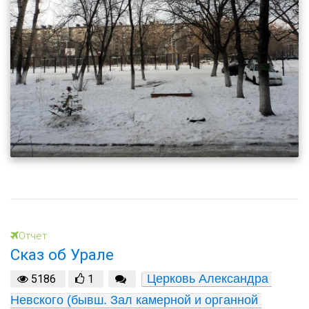
Отчет
Сказ об Урале
Церковь Александра 
5186
1
Невского (бывш. Зал камерной и органной 