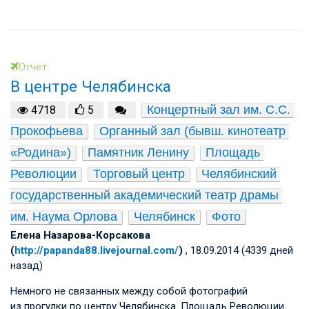
Отчет
В центре Челябинска
Концертный зал им. С.С. 
4718
5
Прокофьева
Органный зал (бывш. кинотеатр 
«Родина»)
Памятник Ленину
Площадь 
Революции
Торговый центр
Челябинский 
государственный академический театр драмы 
им. Наума Орлова
Челябинск
Фото
Елена Назарова-Корсакова
(
http://papanda88.livejournal.com/
)
, 18.09.2014 (4339 дней
назад)
Немного не связанных между собой фотографий
из прогулки по центру Челябинска. Площадь Революции