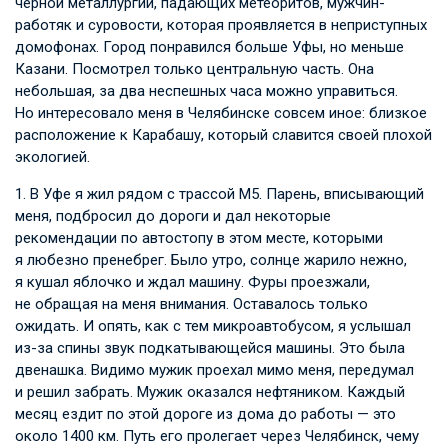
черной металлургии, падающих метеоритов, мужчин-
работяк и суровости, которая проявляется в неприступных
домофонах. Город понравился больше Уфы, но меньше
Казани. Посмотрел только центральную часть. Она
небольшая, за два неспешных часа можно управиться.
Но интересовало меня в Челябинске совсем иное: близкое
расположение к Карабашу, который славится своей плохой
экологией.
1. В Уфе я жил рядом с трассой М5. Парень, вписывающий
меня, подбросил до дороги и дал некоторые
рекомендации по автостопу в этом месте, которыми
я любезно пренебрег. Было утро, солнце жарило нежно,
я кушал яблочко и ждал машину. Фуры проезжали,
не обращая на меня внимания. Оставалось только
ожидать. И опять, как с тем микроавтобусом, я услышал
из-за спины звук подкатывающейся машины. Это была
двенашка. Видимо мужик проехал мимо меня, передумал
и решил забрать. Мужик оказался нефтяником. Каждый
месяц ездит по этой дороге из дома до работы — это
около 1400 км. Путь его пролегает через Челябинск, чему