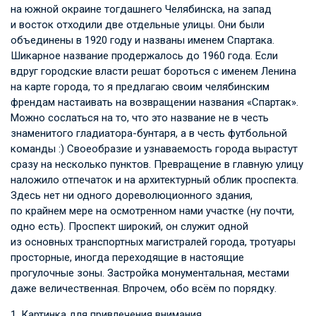
на южной окраине тогдашнего Челябинска, на запад
и восток отходили две отдельные улицы. Они были
объединены в 1920 году и названы именем Спартака.
Шикарное название продержалось до 1960 года. Если
вдруг городские власти решат бороться с именем Ленина
на карте города, то я предлагаю своим челябинским
френдам настаивать на возвращении названия «Спартак».
Можно сослаться на то, что это название не в честь
знаменитого гладиатора-бунтаря, а в честь футбольной
команды :) Своеобразие и узнаваемость города вырастут
сразу на несколько пунктов. Превращение в главную улицу
наложило отпечаток и на архитектурный облик проспекта.
Здесь нет ни одного дореволюционного здания,
по крайнем мере на осмотренном нами участке (ну почти,
одно есть). Проспект широкий, он служит одной
из основных транспортных магистралей города, тротуары
просторные, иногда переходящие в настоящие
прогулочные зоны. Застройка монументальная, местами
даже величественная. Впрочем, обо всём по порядку.
1. Картинка для привлечения внимания.