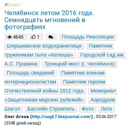
Отчет
Челябинск летом 2016 года.
Семнадцать мгновений в
фотографиях
Площадь Революции
4645
1
Шершневское водохранилище
Памятник 
труженикам тыла «Катюша»
Городской сад им. 
А.С. Пушкина
Троицкий мост (г. Челябинск)
Площадь свиданий
Памятник воинам-
интернационалистам
Памятник героям 
Отечественной войны 1812 года
Мемориал 
«Защитникам морских рубежей»
Аэродром 
Шагол
Бассейн Строитель
Фото
Лето
Олег Агеев (
http://oag67.livejournal.com/
)
, 05.06.2017
(3348 дней назад)