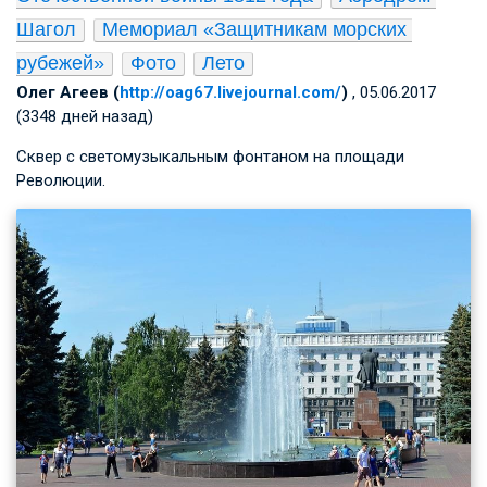
Шагол
Мемориал «Защитникам морских 
рубежей»
Фото
Лето
Олег Агеев (
http://oag67.livejournal.com/
)
, 05.06.2017
(3348 дней назад)
Сквер с светомузыкальным фонтаном на площади
Революции.