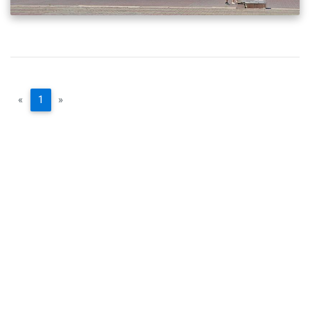
«
1
»