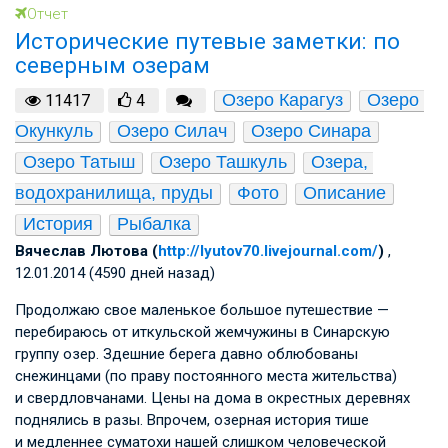
Отчет
Исторические путевые заметки: по
северным озерам
Озеро Карагуз
Озеро 
11417
4
Окункуль
Озеро Силач
Озеро Синара
Озеро Татыш
Озеро Ташкуль
Озера, 
водохранилища, пруды
Фото
Описание
История
Рыбалка
Вячеслав Лютова (
http://lyutov70.livejournal.com/
)
,
12.01.2014 (4590 дней назад)
Продолжаю свое маленькое большое путешествие —
перебираюсь от иткульской жемчужины в Синарскую
группу озер. Здешние берега давно облюбованы
снежинцами (по праву постоянного места жительства)
и свердловчанами. Цены на дома в окрестных деревнях
поднялись в разы. Впрочем, озерная история тише
и медленнее суматохи нашей слишком человеческой