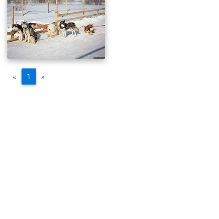
«
1
»