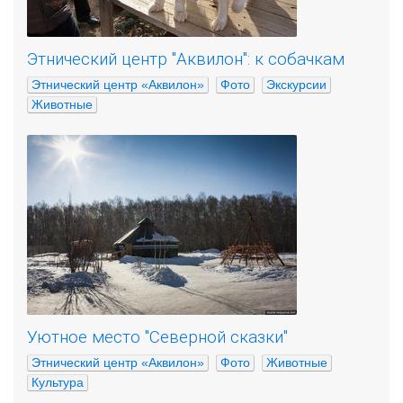
Этнический центр "Аквилон": к собачкам
Этнический центр «Аквилон»
Фото
Экскурсии
Животные
Уютное место "Северной сказки"
Этнический центр «Аквилон»
Фото
Животные
Культура