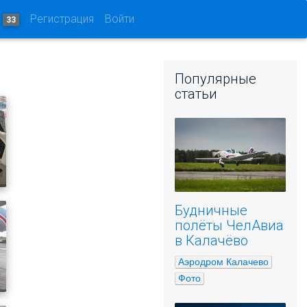
и
Регистрация
Войти
33
Популярные
статьи
Будничные
полёты ЧелАвиа
в Калачёво
Аэродром Калачево
Фото