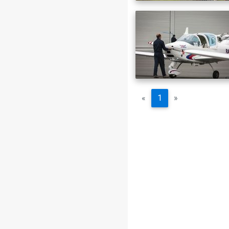
«
1
»