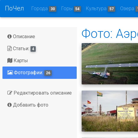
ПоЧел
Города
Горы
Культура
Озера
30
54
57
Фото: Аэ
Описание
Статьи:
4
Карты
Фотографии:
26
Редактировать описание
Добавить фото