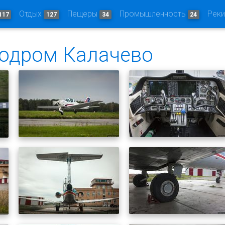
Отдых
Пещеры
Промышленность
Рек
117
127
34
24
родром Калачево