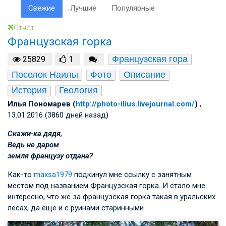
Свежие
Лучшие
Популярные
Отчет
Французская горка
Французская гора
25829
1
Поселок Наилы
Фото
Описание
История
Геология
Илья Пономарев (
http://photo-ilius.livejournal.com/
)
,
13.01.2016 (3860 дней назад)
Скажи-ка дядя,
Ведь не даром
земля французу отдана?
Как-то
maxsa1979
подкинул мне ссылку с занятным
местом под названием Французская горка. И стало мне
интересно, что же за французская горка такая в уральских
лесах, да еще и с руинами старинными