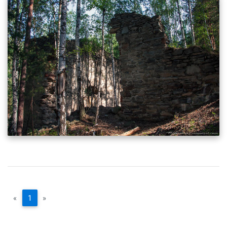
«
1
»