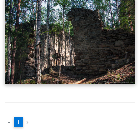
«
1
»