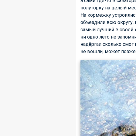
а сами где-то в санато
полуторку на целый мес
На кормёжку устроились
объездили всю округу, н
самый лучший в своей жи
ни одно лето не запом
надёргал сколько смог 
не вошли, может позже)