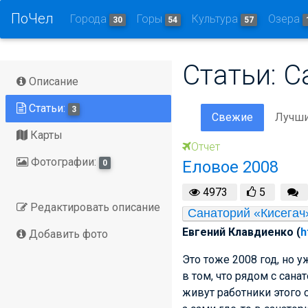
ПоЧел
Города
Горы
Культура
Озера
30
54
57
Статьи: С
Описание
Статьи:
3
Свежие
Лучш
Карты
Отчет
Фотографии:
Еловое 2008
0
4973
5
Редактировать описание
Санаторий «Кисегач
Евгений Клавдиенко (
h
Добавить фото
Это тоже 2008 год, но 
в том, что рядом с сана
живут работники этого с