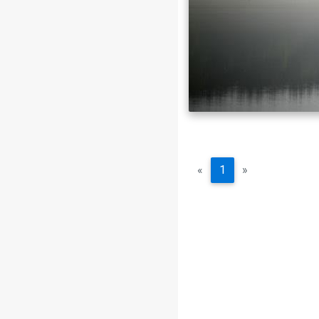
«
1
»