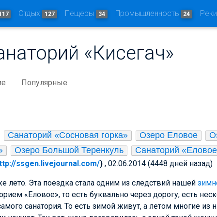
Отдых
Пещеры
Промышленность
Рек
117
127
34
24
анаторий «Кисегач»
ие
Популярные
Санаторий «Сосновая горка»
Озеро Еловое
О
»
Озеро Большой Теренкуль
Санаторий «Елово
ttp://ssgen.livejournal.com/
)
, 02.06.2014 (4448 дней назад)
уже лето. Эта поездка стала одним из следствий нашей
зимн
торием «Еловое», то есть буквально через дорогу, есть не
амого санатория. То есть зимой живут, а летом многие из 