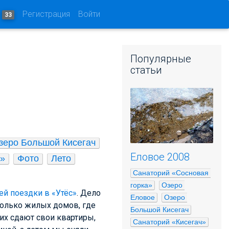
и
Регистрация
Войти
33
Популярные
статьи
зеро Большой Кисегач
Еловое 2008
е»
Фото
Лето
Санаторий «Сосновая 
горка»
Озеро 
ей поездки в «Утёс»
. Дело
Еловое
Озеро 
сколько жилых домов, где
Большой Кисегач
них сдают свои квартиры,
Санаторий «Кисегач»