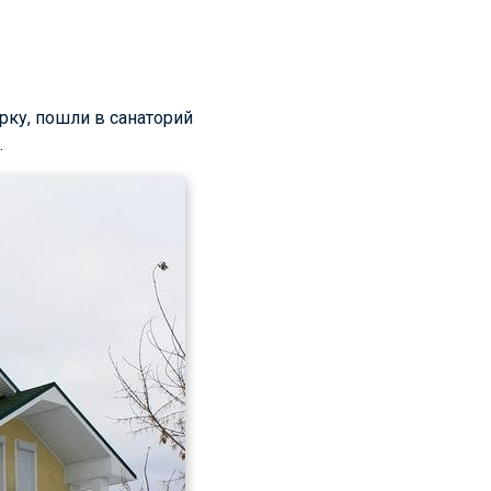
рку, пошли в санаторий
.