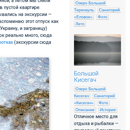
иной, а летом мы сняли
Озеро Большой 
 пустой квартире.
Теренкуль
Санаторий 
ывались на экскурсии —
«Еловое»
Фото
 вспоминаю этот отпуск как
Лето
Украину, и заграницу)
ок реально много, сюда
фотках
(экскурсии сюда
Большой
Кисегач
Озеро Большой 
Кисегач
Санаторий 
«Кисегач»
Фото
Описание
История
Отличное место для
отдыха и рыбалки —