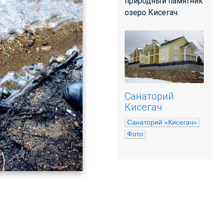
природный памятник
озеро Кисегач.
Санаторий
Кисегач
Санаторий «Кисегач»
Фото