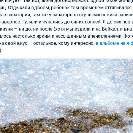
рии ночуют. Так вот, жена договорилась с одной такой женщ
яц. Отдыхали вдвоём, ребёнок тем временем оттягивался в
 в санаторий, там же у санаторного культмассовика запис
аверное. Гуляли и купались до синих соплей. Я до сих пор
зни — ни до, ни после (хотя мы ездили и на Байкал, и вна 
нилось настолько ярким и насыщенным впечатлениями. Фот
на свой вкус — остальное, кому интересно,
в альбоме на я-
.