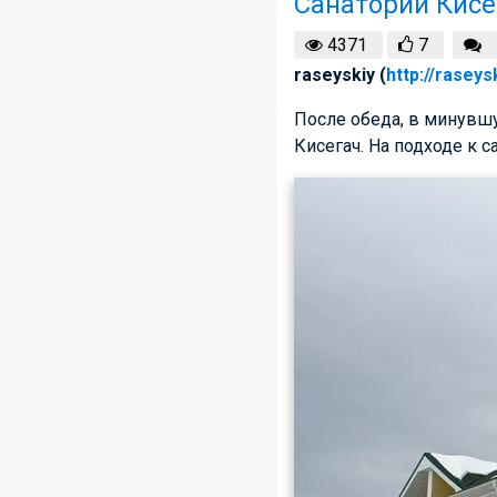
Санаторий Кисе
4371
7
raseyskiy (
http://raseys
После обеда, в минувшу
Кисегач. На подходе к 