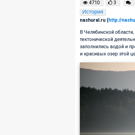
4710
3
История
nashural.ru (
http://nashu
В Челябинской области, 
тектонической деятельн
заполнились водой и п
и красивых озер этой ц