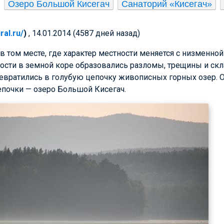
Озеро Большой Кисегач
Санаторий «Кисегач»
ral.ru/
)
, 14.01.2014 (4587 дней назад)
в том месте, где характер местности меняется с низменной
ости в земной коре образовались разломы, трещины и ск
ревратились в голубую цепочку живописных горных озер. 
епочки — озеро Большой Кисегач.