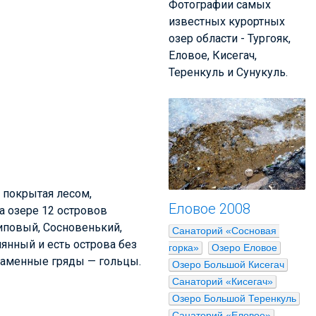
Фотографии самых
известных курортных
озер области - Тургояк,
Еловое, Кисегач,
Теренкуль и Сунукуль.
 покрытая лесом,
Еловое 2008
а озере 12 островов
Липовый, Сосновенький,
Санаторий «Сосновая 
янный и есть острова без
горка»
Озеро Еловое
 каменные гряды — гольцы.
Озеро Большой Кисегач
Санаторий «Кисегач»
Озеро Большой Теренкуль
Санаторий «Еловое»