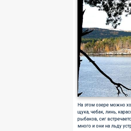
На этом озере можно хо
щука, чебак, линь, кара
рыбаков, сиг встречает
много и они на льду ус