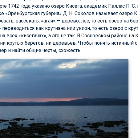
арте 1742 года указано озеро Кисега, академик
Паллас П. С.
ке «Оренбургская губерня»
Д. Н. Соколов
называет озеро Ки
зать, рассекать, «агач» — дерево, лес; то есть озеро на бе
 переводиться как крутизна или уклон, то есть озеро с кр
а всех «кисегачах», а это не так. В Сосновском районе на
т ни крутых берегов, ни деревьев. Чтобы понять истинный
зер и найти общие черты, схожесть.