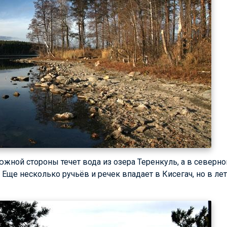
 южной стороны течет вода из озера Теренкуль, а в северно
 Еще несколько ручьёв и речек впадает в Кисегач, но в л