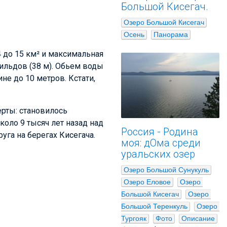
Большой Кисегач.
Озеро Большой Кисегач
Осень
Панорама
 до 15 км² и максимальная
Увильдов (38 м). Обьем воды
ине до 10 метров. Кстати,
ерты: становилось
около 9 тысяч лет назад над
Россия - Родина
уга на берегах Кисегача.
моя: дОма среди
уральских озер
Озеро Большой Сунукуль
Озеро Еловое
Озеро 
Большой Кисегач
Озеро 
Большой Теренкуль
Озеро 
Тургояк
Фото
Описание