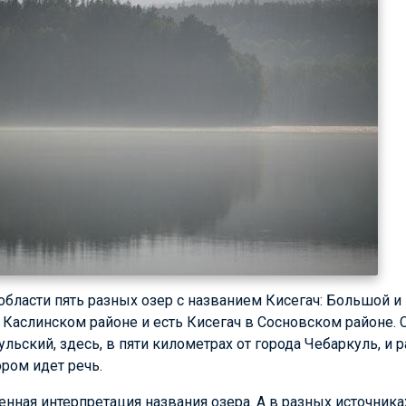
области пять разных озер с названием Кисегач: Большой 
в Каслинском районе и есть Кисегач в Сосновском районе.
льский, здесь, в пяти километрах от города Чебаркуль, и
ром идет речь.
нная интерпретация названия озера. А в разных источниках