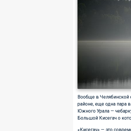
Вообще в Челябинской 
районе, еще одна пара 
Южного Урала — чебарку
Большой Кисегач о кото
«Кисегач» — это совреме