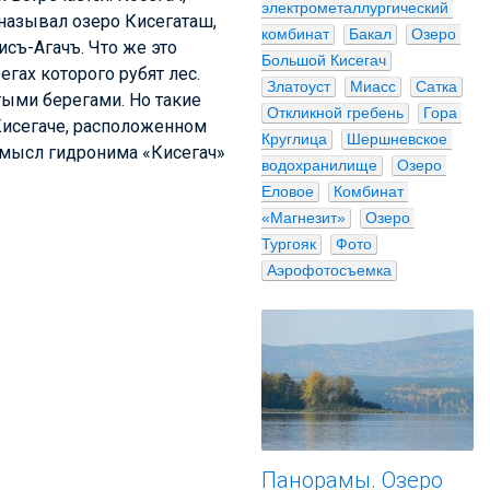
электрометаллургический 
называл озеро Кисегаташ,
комбинат
Бакал
Озеро 
съ-Агачъ. Что же это
Большой Кисегач
регах которого рубят лес.
Златоуст
Миасс
Сатка
утыми берегами. Но такие
Откликной гребень
Гора 
 Кисегаче, расположенном
Круглица
Шершневское 
 смысл гидронима «Кисегач»
водохранилище
Озеро 
Еловое
Комбинат 
«Магнезит»
Озеро 
Тургояк
Фото
Аэрофотосъемка
Панорамы. Озеро