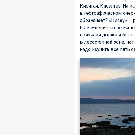
Кисигач, Кисулгаз. На к
в географическом очер
обозначает? «Кисеу» — ре
Есть мнение что «кисек»
признаки должны быть н
в лесостепной зоне, не
надо изучить все пять о