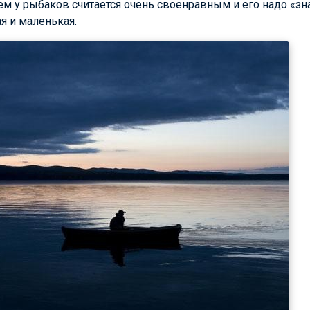
оем у рыбаков считается очень своенравным и его надо «зн
я и маленькая.