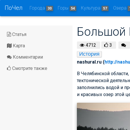
ПоЧел
Города
Горы
Культура
Озера
30
54
57
Большой 
Статья
4712
3
Карта
История
Комментарии
nashural.ru (
http://nashu
Смотрите также
В Челябинской области, 
тектонической деятельн
заполнились водой и п
и красивых озер этой ц