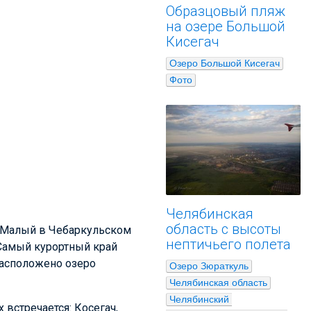
Образцовый пляж
на озере Большой
Кисегач
Озеро Большой Кисегач
Фото
Челябинская
область с высоты
и Малый в Чебаркульском
нептичьего полета
 Самый курортный край
 расположено озеро
Озеро Зюраткуль
Челябинская область
Челябинский 
 встречается: Косегач,