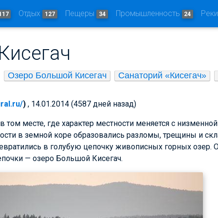
Отдых
Пещеры
Промышленность
Рек
117
127
34
24
Кисегач
Озеро Большой Кисегач
Санаторий «Кисегач»
ral.ru/
)
, 14.01.2014 (4587 дней назад)
в том месте, где характер местности меняется с низменной
ости в земной коре образовались разломы, трещины и ск
ревратились в голубую цепочку живописных горных озер. 
епочки — озеро Большой Кисегач.