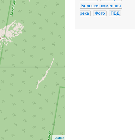
Большая каменная 
река
Фото
ПВД
Leaflet