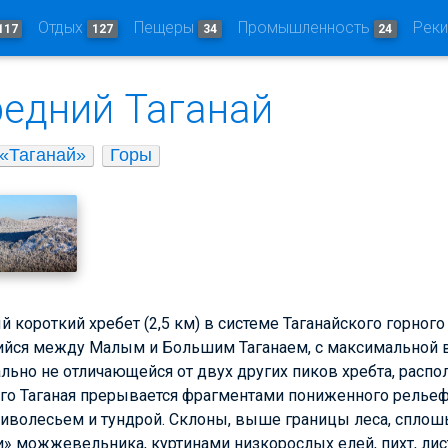
Отдых
Пещеры
Промышленность
Рек
117
127
34
24
редний Таганай
«Таганай»
Горы
й короткий хребет (2,5 км) в системе Таганайского горного
йся между Малым и Большим Таганаем, с максимальной 
льно не отличающейся от двух других пиков хребта, рас
его Таганая прерывается фрагментами пониженного рельеф
риволесьем и тундрой. Склоны, выше границы леса, спло
» можжевельника, куртинами низкорослых елей, пихт, лис