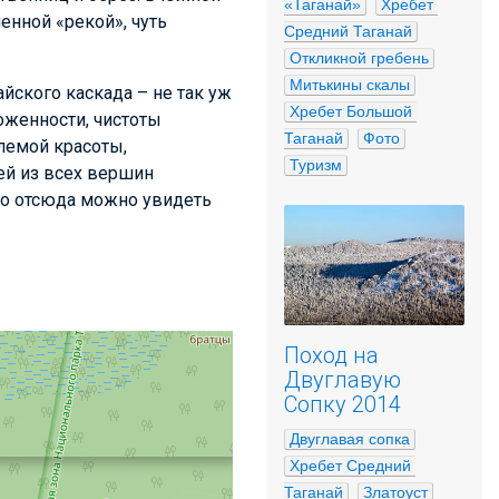
«Таганай»
Хребет 
енной «рекой», чуть
Средний Таганай
Откликной гребень
Митькины скалы
йского каскада – не так уж
Хребет Большой 
оженности, чистоты
Таганай
Фото
лемой красоты,
Туризм
ей из всех вершин
ько отсюда можно увидеть
Поход на
Двуглавую
Сопку 2014
Двуглавая сопка
Хребет Средний 
Таганай
Златоуст