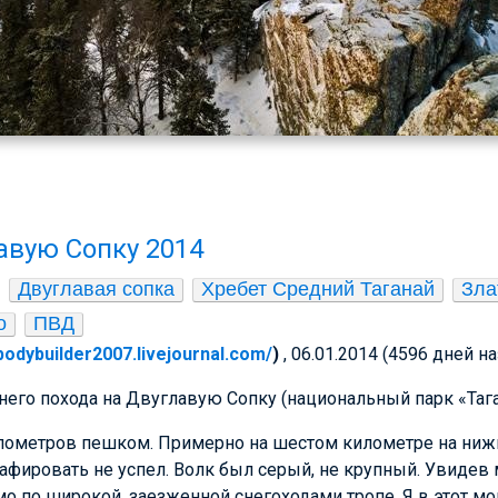
авую Сопку 2014
Двуглавая сопка
Хребет Средний Таганай
Зла
о
ПВД
/bodybuilder2007.livejournal.com/
)
, 06.01.2014 (4596 дней н
его похода на Двуглавую Сопку (национальный парк «Тага
илометров пешком. Примерно на шестом километре на ниж
фировать не успел. Волк был серый, не крупный. Увидев м
о по широкой, заезженной снегоходами тропе. Я в этот м