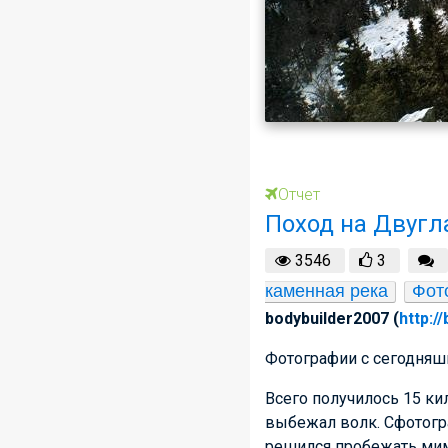
Отчет
Поход на Двугл
3546
3
каменная река
Фот
bodybuilder2007 (
http:/
Фотографии с сегодняшн
Всего получилось 15 к
выбежал волк. Сфотогра
решился пробежать мим