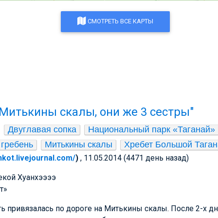
СМОТРЕТЬ ВСЕ КАРТЫ
Митькины скалы, они же 3 сестры"
Двуглавая сопка
Национальный парк «Таганай»
 гребень
Митькины скалы
Хребет Большой Таган
inkot.livejournal.com/
)
, 11.05.2014 (4471 день назад)
екой Хуанхээээ
т»
ь привязалась по дороге на Митькины скалы. После 2-х дн