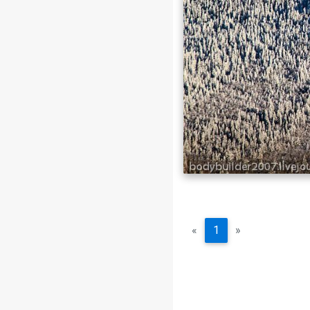
«
1
»