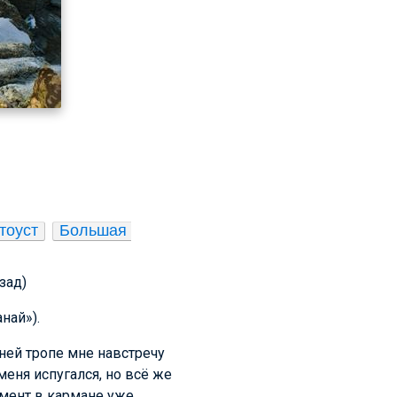
тоуст
Большая 
азад)
най»).
ней тропе мне навстречу
еня испугался, но всё же
омент в кармане уже