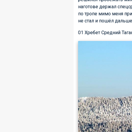
наготове держал спецср
по тропе мимо меня при
не стал и пошёл дальш
01 Хребет Средний Таг