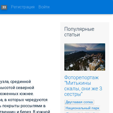
и
Регистрация
Войти
33
Популярные
статьи
Фоторепортаж
 узла, срединной
"Митькины
высотой северной
скалы, они же 3
сестры"
положенных южнее.
а, в которых чередуются
Двуглавая сопка
шь покрыты россыпями в
Национальный парк 
твенниц и берез. В южной