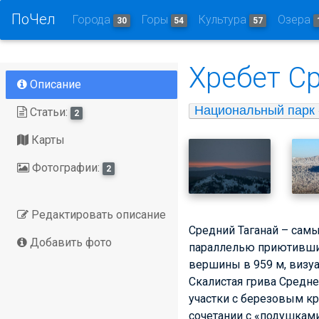
ПоЧел
Города
Горы
Культура
Озера
30
54
57
Хребет С
Описание
Национальный парк 
Статьи:
2
Карты
Фотографии:
2
Редактировать описание
Средний Таганай
– самы
Добавить фото
параллелью приютивши
вершины в 959 м, визуа
Скалистая грива Средн
участки с березовым к
сочетании с «подушками