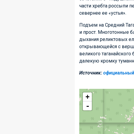
части хребта россыпи п
севернее ее «устья».
Подъем на Средний Тага
и прост. Многотонные б
дыхания реликтовых еле
открывающейся с верши
великого таганайского 
далекую кромку туманно
Источник:
официальный 
+
-