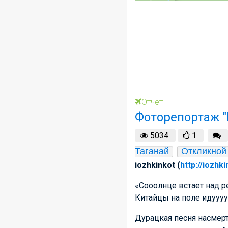
Отчет
Фоторепортаж "
5034
1
Таганай
Откликной
iozhkinkot (
http://iozhk
«Сооолнце встает над р
Китайцы на поле идуууу
Дурацкая песня насмерт