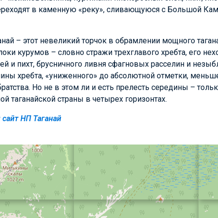
ереходят в каменную «реку», сливающуюся с Большой Кам
най – этот невеликий торчок в обрамлении мощного тагана
локи курумов – словно стражи трехглавого хребта, его нех
й и пихт, брусничного ливня сфагновых расселин и незыб
ны хребта, «униженного» до абсолютной отметки, меньш
братства. Но не в этом ли и есть прелесть середины – тол
й таганайской страны в четырех горизонтах.
сайт НП Таганай