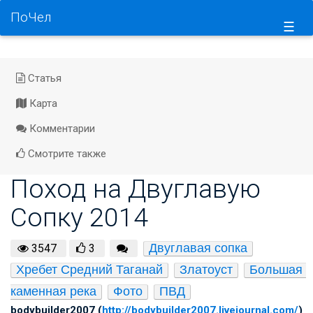
ПоЧел
☰
Статья
Карта
Комментарии
Смотрите также
Поход на Двуглавую
Сопку 2014
Двуглавая сопка
3547
3
Хребет Средний Таганай
Златоуст
Большая 
каменная река
Фото
ПВД
bodybuilder2007 (
http://bodybuilder2007.livejournal.com/
)