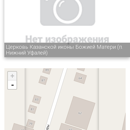
Церковь Казанской иконы Божией Матери (п.
Нижний Уфалей)
+
-