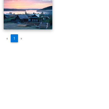
«
1
»