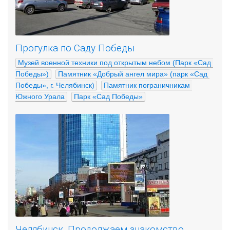
Прогулка по Саду Победы
Музей военной техники под открытым небом (Парк «Сад 
Победы»)
Памятник «Добрый ангел мира» (парк «Сад 
Победы», г. Челябинск)
Памятник пограничникам 
Южного Урала
Парк «Сад Победы»
Челябинск. Продолжаем знакомство.