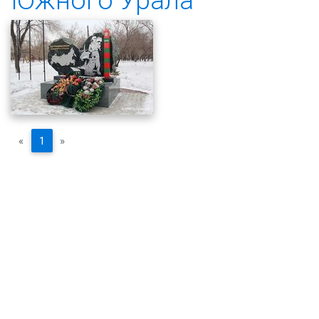
«
1
»