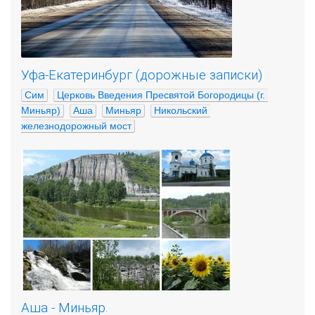
Уфа-Екатеринбург (дорожные записки)
Сим
Церковь Введения Пресвятой Богородицы (г. 
Миньяр)
Аша
Миньяр
Никольский 
железнодорожный мост
Аша - Миньяр.