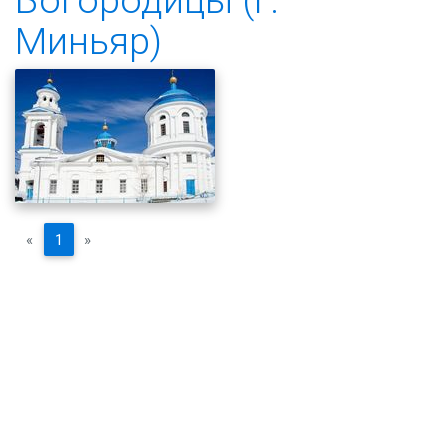
Миньяр)
«
1
»