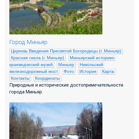
Город Миньяр
Церковь Введения Пресвятой Богородицы (г. Миньяр)
Красная скала (г. Миньяр)
Миньярский историко-
краеведческий музей
Миньяр
Никольский 
железнодорожный мост
Фото
История
Карта
Контакты
Координаты
Природные и исторические достопримечательности
города Миньяр.