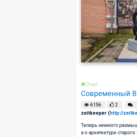
Отчет
Современный В
6156
2
zeitkeeper (
http://zeit
Теперь немного размыш
а о архитектуре старог