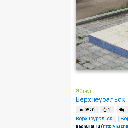
Отчет
Верхнеуральск
9820
1
Верхнеуральск)
Ве
nashural.ru (
http://nashu