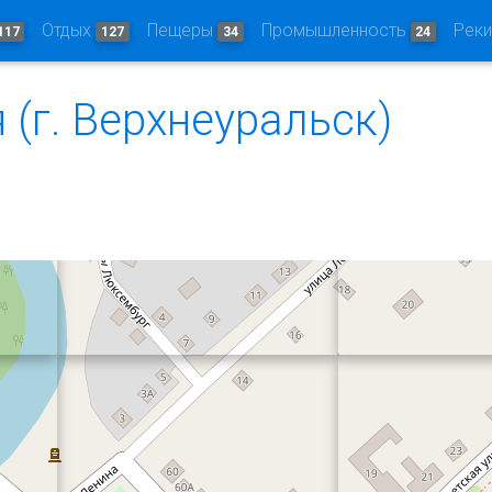
Отдых
Пещеры
Промышленность
Рек
117
127
34
24
 (г. Верхнеуральск)