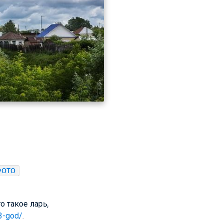
ото
 такое ларь,
13-god/
.