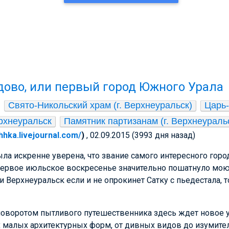
удово, или первый город Южного Урала
Свято-Никольский храм (г. Верхнеуральск)
Царь-Г
рхнеуральск
Памятник партизанам (г. Верхнеураль
hhka.livejournal.com/
)
, 02.09.2015 (3993 дня назад)
ла искренне уверена, что звание самого интересного горо
 первое июльское воскресенье значительно пошатнуло мо
и Верхнеуральск если и не опрокинет Сатку с пьедестала, т
оворотом пытливого путешественника здесь ждет новое у
 малых архитектурных форм, от дивных видов до изумите