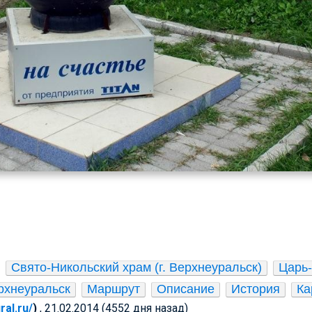
Свято-Никольский храм (г. Верхнеуральск)
Царь-Г
рхнеуральск
Маршрут
Описание
История
Ка
ral.ru/
)
, 21.02.2014 (4552 дня назад)