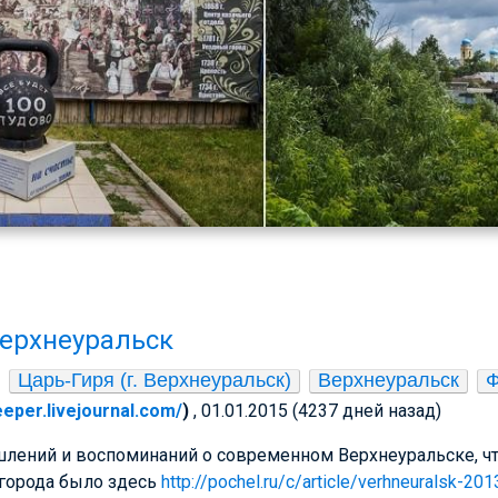
ерхнеуральск
Царь-Гиря (г. Верхнеуральск)
Верхнеуральск
Ф
keeper.livejournal.com/
)
, 01.01.2015 (4237 дней назад)
лений и воспоминаний о современном Верхнеуральске, что
о города было здесь
http://pochel.ru/c/article/verhneuralsk-20