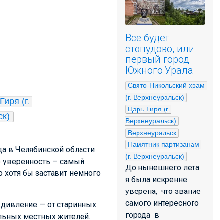
Все будет
стопудово, или
первый город
Южного Урала
Свято-Никольский храм 
(г. Верхнеуральск)
иря (г. 
Царь-Гиря (г. 
ск)
Верхнеуральск)
Верхнеуральск
Памятник партизанам 
да в Челябинской области
(г. Верхнеуральск)
ю уверенность — самый
До нынешнего лета
о хотя бы заставит немного
я была искренне
уверена, что звание
самого интересного
дивление — от старинных
города в
льных местных жителей.