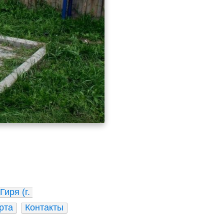
иря (г. 
рта
Контакты