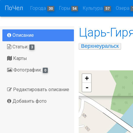
ПоЧел
Города
Горы
Культура
Озера
30
54
57
Царь-Гиря
Описание
Верхнеуральск
Статьи:
3
Карты
Фотографии:
0
+
-
Редактировать описание
Добавить фото