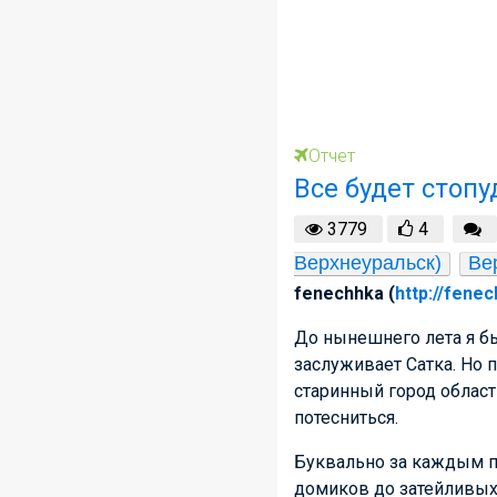
Отчет
Все будет стоп
3779
4
Верхнеуральск)
Ве
fenechhka (
http://fenec
До нынешнего лета я бы
заслуживает Сатка. Но
старинный город област
потесниться.
Буквально за каждым п
домиков до затейливых