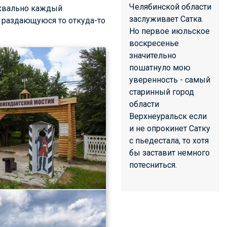
Челябинской области
уквально каждый
заслуживает Сатка.
 раздающуюся то откуда-то
Но первое июльское
воскресенье
значительно
пошатнуло мою
уверенность - самый
старинный город
области
Верхнеуральск если
и не опрокинет Сатку
с пьедестала, то хотя
бы заставит немного
потесниться.