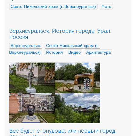
Свято-Никольский храм (г. Верхнеуральск)
Фото
Верхнеуральск. История города. Урал.
Россия
Верхнеуральск
Свято-Никольский храм (г. 
Верхнеуральск)
История
Видео
Архитектура
Все будет стопудово, или первый город