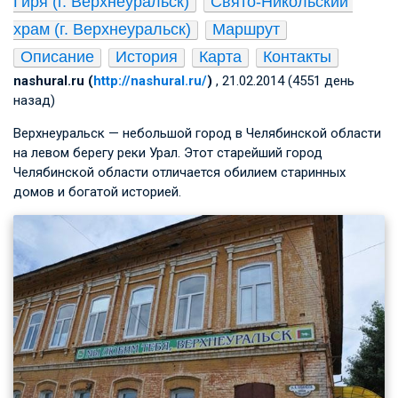
Гиря (г. Верхнеуральск)
Свято-Никольский 
храм (г. Верхнеуральск)
Маршрут
Описание
История
Карта
Контакты
nashural.ru (
http://nashural.ru/
)
, 21.02.2014 (4551 день
назад)
Верхнеуральск — небольшой город в Челябинской области
на левом берегу реки Урал. Этот старейший город
Челябинской области отличается обилием старинных
домов и богатой историей.