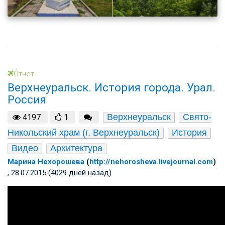
Отчет
Верхнеуральск. История города. Урал.
Россия
Верхнеуральск
Свято-
4197
1
Никольский храм (г. Верхнеуральск)
История
Видео
Архитектура
Марина Нехорошева
(
http://nehorosheva.livejournal.com
)
, 28.07.2015 (4029 дней назад)