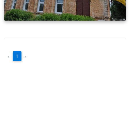
«
1
»