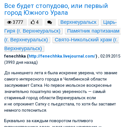
Все будет стопудово, или первый
город Южного Урала
Верхнеуральск
Царь-
3777
4
Гиря (г. Верхнеуральск)
Памятник партизанам 
(г. Верхнеуральск)
Свято-Никольский храм (г. 
Верхнеуральск)
fenechhka (
http://fenechhka.livejournal.com/
)
, 02.09.2015
(3993 дня назад)
До нынешнего лета я была искренне уверена, что звание
самого интересного города в Челябинской области
заслуживает Сатка. Но первое июльское воскресенье
значительно пошатнуло мою уверенность — самый
старинный город области Верхнеуральск если
и не опрокинет Сатку с пьедестала, то хотя бы заставит
немного потесниться.
Буквально за каждым поворотом пытливого