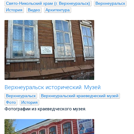
Свято-Никольский храм (г. Верхнеуральск)
Верхнеуральск
История
Видео
Архитектура
Верхнеуральск исторический. Музей.
Верхнеуральск
Верхнеуральский краеведческий музей
Фото
История
Фотографии из краеведческого музея.