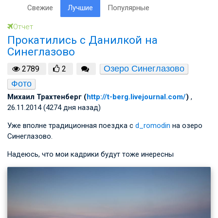
Свежие
Лучшие
Популярные
Отчет
Прокатились с Данилкой на
Синеглазово
Озеро Синеглазово
2789
2
Фото
Михаил Трахтенберг (
http://t-berg.livejournal.com/
)
,
26.11.2014 (4274 дня назад)
Уже вполне традиционная поездка с
d_romodin
на озеро
Синеглазово.
Надеюсь, что мои кадрики будут тоже инересны