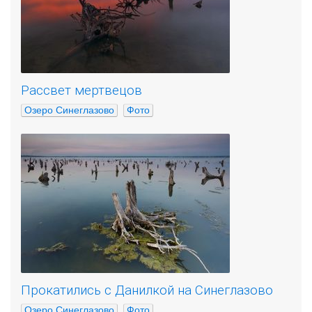
Рассвет мертвецов
Озеро Синеглазово
Фото
Прокатились с Данилкой на Синеглазово
Озеро Синеглазово
Фото