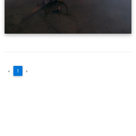
«
1
»