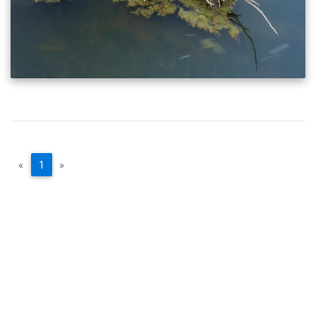
«
1
»