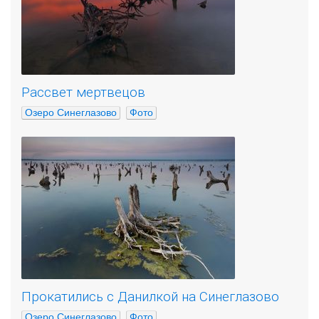
Рассвет мертвецов
Озеро Синеглазово
Фото
Прокатились с Данилкой на Синеглазово
Озеро Синеглазово
Фото