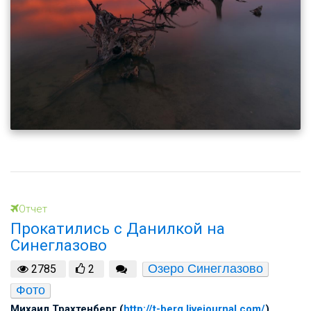
Отчет
Прокатились с Данилкой на
Синеглазово
Озеро Синеглазово
2785
2
Фото
Михаил Трахтенберг (
http://t-berg.livejournal.com/
)
,