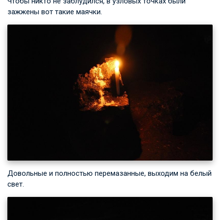
Чтобы никто не заблудился, в узловых точках были
зажжены вот такие маячки.
Довольные и полностью перемазанные, выходим на белый
свет.