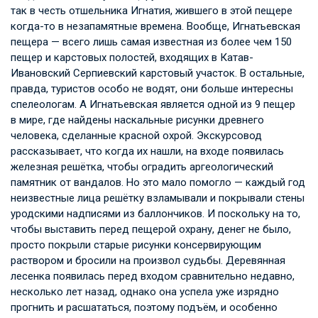
так в честь отшельника Игнатия, жившего в этой пещере
когда-то в незапамятные времена. Вообще, Игнатьевская
пещера — всего лишь самая известная из более чем 150
пещер и карстовых полостей, входящих в Катав-
Ивановский Серпиевский карстовый участок. В остальные,
правда, туристов особо не водят, они больше интересны
спелеологам. А Игнатьевская является одной из 9 пещер
в мире, где найдены наскальные рисунки древнего
человека, сделанные красной охрой. Экскурсовод
рассказывает, что когда их нашли, на входе появилась
железная решётка, чтобы оградить аргеологический
памятник от вандалов. Но это мало помогло — каждый год
неизвестные лица решётку взламывали и покрывали стены
уродскими надписями из баллончиков. И поскольку на то,
чтобы выставить перед пещерой охрану, денег не было,
просто покрыли старые рисунки консервирующим
раствором и бросили на произвол судьбы. Деревянная
лесенка появилась перед входом сравнительно недавно,
несколько лет назад, однако она успела уже изрядно
прогнить и расшататься, поэтому подъём, и особенно