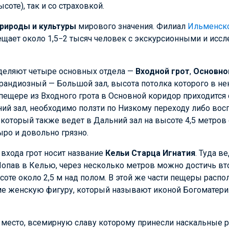
соте), так и со страховкой.
рироды и культуры
мирового значения. Филиал
Ильменско
сещает около 1,5−2 тысяч человек с экскурсионными и исс
деляют четыре основных отдела —
Входной грот
,
Основно
грандиозный — Большой зал, высота потолка которого в не
пещере из Входного грота в Основной коридор приходится о
ний зал, необходимо ползти по Низкому переходу либо вос
, который также ведет в Дальний зал на высоте 4,5 метров
ыро и довольно грязно.
входа грот носит название
Кельи Старца Игнатия
. Туда в
Попав в Келью, через несколько метров можно достичь вт
соте около 2,5 м над полом. В этой же части пещеры распо
 женскую фигуру, который называют иконой Богоматери
 место, всемирную славу которому принесли наскальные 