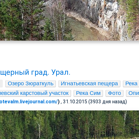
щерный град. Урал.
Озеро Зюраткуль
Игнатьевская пещера
Река
евский карстовый участок
Река Сим
Фото
Опи
/otevalm.livejournal.com/
)
, 31.10.2015 (3933 дня назад)