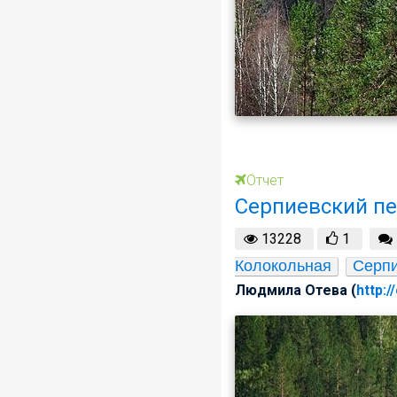
Отчет
Серпиевский пе
13228
1
Колокольная
Серпи
Людмила Отева (
http:/