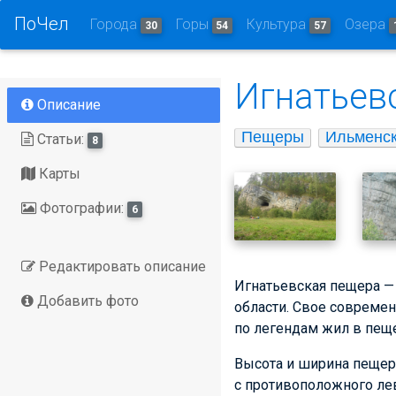
ПоЧел
Города
Горы
Культура
Озера
30
54
57
Игнатьев
Описание
Пещеры
Ильменск
Статьи:
8
Карты
Фотографии:
6
Редактировать описание
Игнатьевская пещера —
Добавить фото
области. Свое современ
по легендам жил в пеще
Высота и ширина пещеры
с противоположного лев