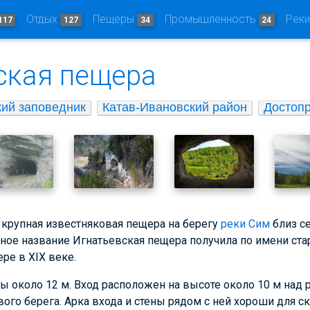
Отдых
Пещеры
Промышленность
Рек
117
127
34
24
ская пещера
ий заповедник
Катав-Ивановский район
Достоп
 крупная известняковая пещера на берегу
реки Сим
близ с
ное название Игнатьевская пещера получила по имени ста
ре в XIX веке.
 около 12 м. Вход расположен на высоте около 10 м над 
ого берега. Арка входа и стены рядом с ней хороши для ск