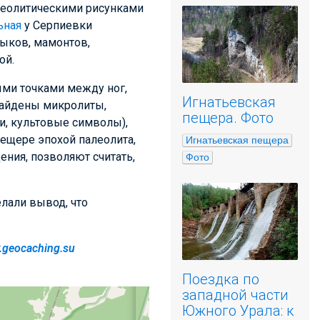
леолитическими рисунками
ьная
у Серпиевки
быков, мамонтов,
ой.
ыми точками между ног,
Игнатьевская
найдены микролиты,
пещера. Фото
и, культовые символы),
пещере эпохой палеолита,
Игнатьевская пещера
ния, позволяют считать,
Фото
лали вывод, что
geocaching.su
Поездка по
западной части
Южного Урала: к