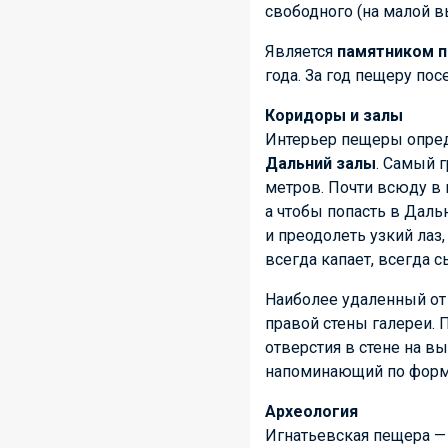
свободного (на малой вы
Является
памятником п
года. За год пещеру по
Коридоры и залы
Интерьер пещеры опре
Дальний залы
. Самый 
метров. Почти всюду в 
а чтобы попасть в Даль
и преодолеть узкий лаз
всегда капает, всегда с
Наиболее удаленный от 
правой стены галереи. 
отверстия в стене на вы
напоминающий по форме
Археология
Игнатьевская пещера —