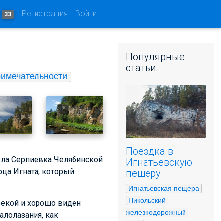
и
Регистрация
Войти
33
Популярные
статьи
римечательности
Поездка в
ела Серпиевка Челябинской
Игнатьевскую
рца Игната, который
пещеру
Игнатьевская пещера
Никольский 
рекой и хорошо виден
железнодорожный 
алолазания, как