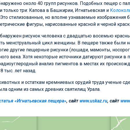
бнаружено около 40 групп рисунков. Подобных пещер с па
 только три: Капова в Башкирии, Игнатьевская и
Колокол
. Это стилизованные, но вполне узнаваемые изображения 
етрические фигуры, нарисованные красной и черной краск
 обнаружен рисунок человека с двадцатью восемью красн
ать менструальный цикл женщины. В пещере также были 
огие другие пещерные рисунки (лошади, мамонты, носорог
ого века. Хотя некоторые источники датируют рисунки в 
адиоуглеродный анализ пигментов в местах их происхожде
8 тыс. лет назад.
ивотных и остаткам кремниевых орудий труда ученые сде
ыла одним из самых древних святилищ Урала.
статья «Игнатьевская пещера»
, сайт
www.uskaz.ru
, сайт
www.