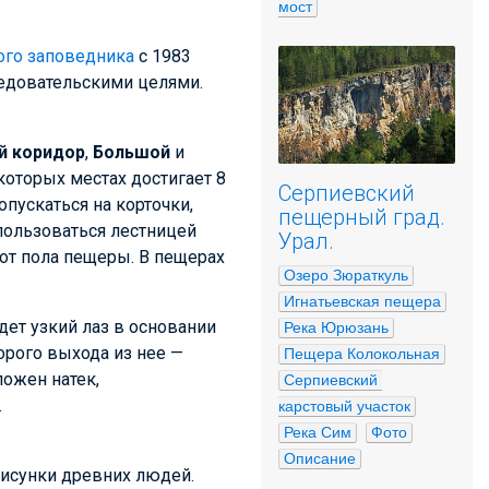
мост
го заповедника
с 1983
ледовательскими целями.
й коридор
,
Большой
и
которых местах достигает 8
Серпиевский
пускаться на корточки,
пещерный град.
пользоваться лестницей
Урал.
 от пола пещеры. В пещерах
Озеро Зюраткуль
Игнатьевская пещера
едет узкий лаз в основании
Река Юрюзань
орого выхода из нее —
Пещера Колокольная
ложен натек,
Серпиевский 
.
карстовый участок
Река Сим
Фото
Описание
рисунки древних людей.