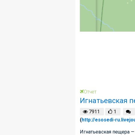
Отчет
Игнатьевская п
7911
1
(
http://esosedi-ru.livej
Игнатьевская пещера —