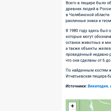
Всего в пещере было о
древних людей в России
в Челябинской области
различные знаки и геом
В 1980 году здесь был
которые могут обознач
останки животных и мн
а также объекты железн
проведённый недавно р
что они сделаны от 6 до 
По найденным костям ж
Игнатьевская пещера б
Источники:
Википедия, 
+