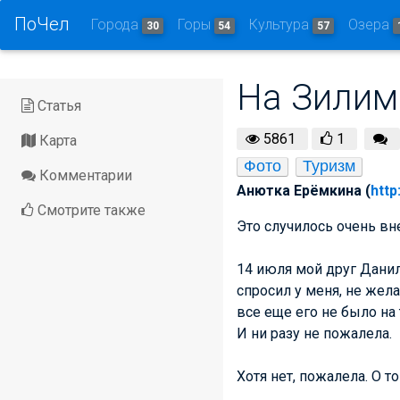
ПоЧел
Города
Горы
Культура
Озера
30
54
57
На Зилим 
Статья
5861
1
Карта
Фото
Туризм
Комментарии
Анютка Ерёмкина (
http
Смотрите также
Это случилось очень вн
14 июля мой друг Данил
спросил у меня, не жела
все еще его не было на 
И ни разу не пожалела.
Хотя нет, пожалела. О т