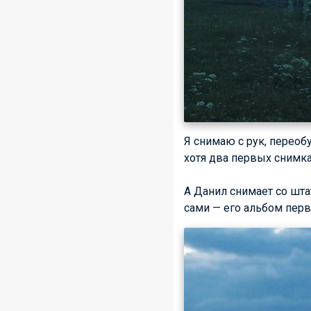
Я снимаю с рук, переоб
хотя два первых снимк
А Данил снимает со штат
сами — его альбом пер