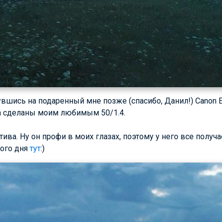
увшись на подаренный мне позже (спасибо, Данил!)
Canon E.
а сделаны моим любимым 50/1.4.
ива. Ну он профи в моих глазах, поэтому у него все получ
вого дня
тут
:)