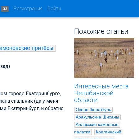
и
Регистрация
Войти
33
Похожие статьи
амоновские притёсы
азад)
Интересные места
Челябинской
ном городе Екатеринбурге,
области
пала спальник (да у меня
ми Екатеринбург, и обратно.
Озеро Зюраткуль
Аракульские Шиханы
Аллакские каменные 
палатки
Коелгинский 