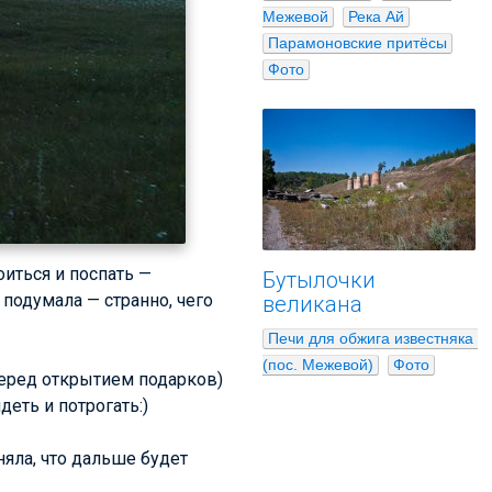
Межевой
Река Ай
Парамоновские притёсы
Фото
иться и поспать —
Бутылочки
 подумала — странно, чего
великана
Печи для обжига известняка 
(пос. Межевой)
Фото
 перед открытием подарков)
деть и потрогать:)
няла, что дальше будет