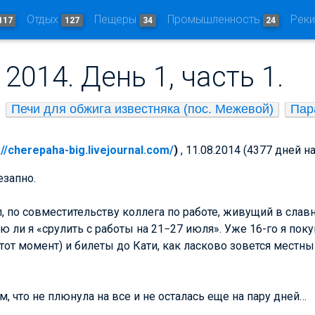
Отдых
Пещеры
Промышленность
Рек
117
127
34
24
2014. День 1, часть 1.
Печи для обжига известняка (пос. Межевой)
Пар
://cherepaha-big.livejournal.com/
)
, 11.08.2014 (4377 дней н
езапно.
, по совместительству коллега по работе, живущий в слав
ю ли я «срулить с работы на 21−27 июля». Уже 16-го я поку
тот момент) и билеты до Кати, как ласково зовется местны
ом, что не плюнула на все и не осталась еще на пару дней…