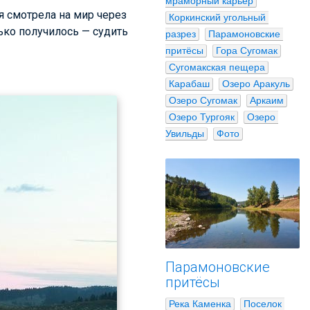
мраморный карьер
я смотрела на мир через
Коркинский угольный 
лько получилось — судить
разрез
Парамоновские 
притёсы
Гора Сугомак
Сугомакская пещера
Карабаш
Озеро Аракуль
Озеро Сугомак
Аркаим
Озеро Тургояк
Озеро 
Увильды
Фото
Парамоновские
притёсы
Река Каменка
Поселок 