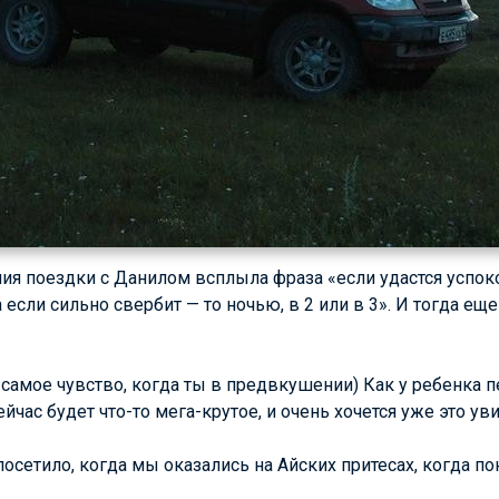
я поездки с Данилом всплыла фраза «если удастся успоко
если сильно свербит — то ночью, в 2 или в 3». И тогда еще
о самое чувство, когда ты в предвкушении) Как у ребенка
ейчас будет что-то мега-крутое, и очень хочется уже это уви
осетило, когда мы оказались на Айских притесах, когда по