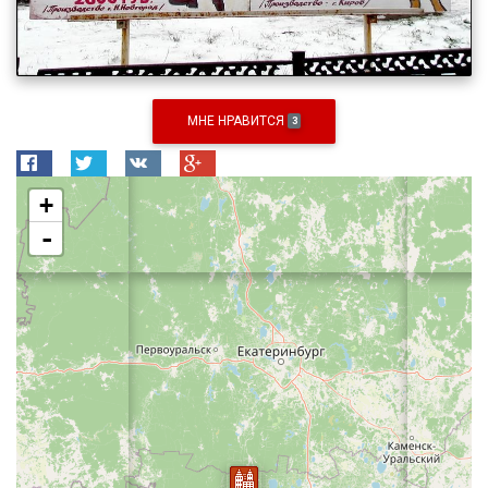
МНЕ НРАВИТСЯ
3
+
-