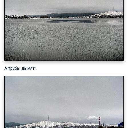
А трубы дымят: