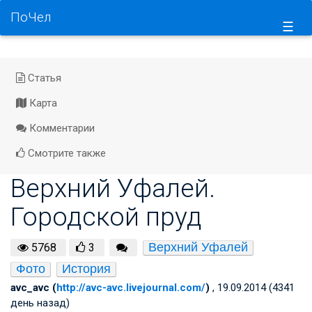
ПоЧел
☰
Статья
Карта
Комментарии
Смотрите также
Верхний Уфалей.
Городской пруд
Верхний Уфалей
5768
3
Фото
История
avc_avc (
http://avc-avc.livejournal.com/
)
, 19.09.2014 (4341
день назад)