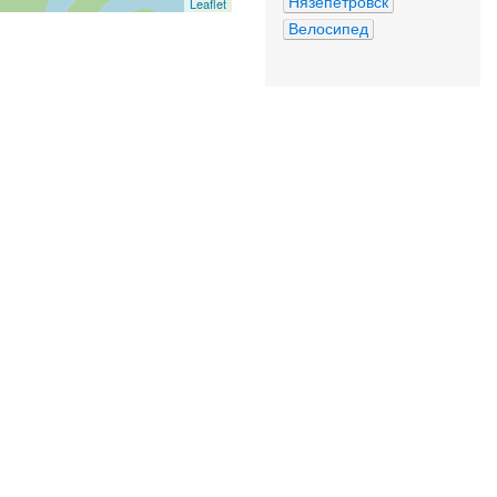
Нязепетровск
Leaflet
Велосипед