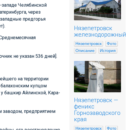
о-западе Челябинской
атеринбурга, через
 западные предгорья
т).
Нязепетровск
железнодорожный
. Среднемесячная
Нязепетровск
Фото
Описание
История
чник не указан 536 дней].
рейшего на территории
а балахонским купцом
 у башкир Айлинской, Кара-
Нязепетровск —
феникс
м заводом, предприятием
Горнозаводского
края
Нязепетровск
Фото
 войны, его восстановление