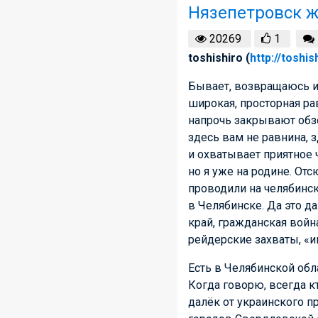
Нязепетровск 
20269
1
toshishiro (
http://toshis
Бывает, возвращаюсь из
широкая, просторная ра
напрочь закрывают обзор
здесь вам не равнина, 
и охватывает приятное ч
но я уже на родине. От
проводили на челябинск
в Челябинске. Да это да
край, гражданская войн
рейдерские захваты, «
Есть в Челябинской обл
Когда говорю, всегда к
далёк от украинского п