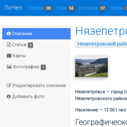
ПоЧел
Города
Горы
Культура
Озера
30
54
57
Нязепетр
Описание
Нязепетровский рай
Статьи:
5
Карты
Фотографии:
1
Редактировать описание
Нязепетро́вск — город 
Добавить фото
Нязепетровского района
Население — 12 061 чел. 
Географическ