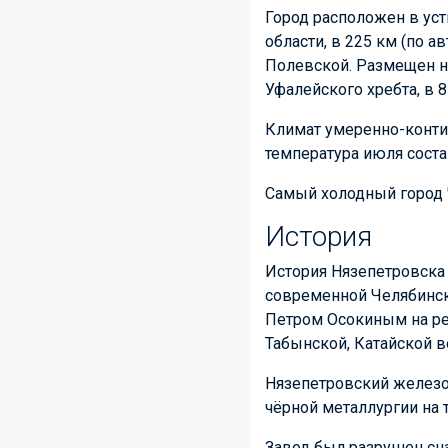
Город расположен в уст
области, в 225 км (по а
Полевской. Размещен н
Уфалейского хребта, в 
Климат умеренно-контин
температура июля состав
Самый холодный город Ч
История
История Нязепетровска 
современной Челябинск
Петром Осокиным на рек
Табынской, Катайской в
Нязепетровский железо
чёрной металлургии на
Завод был разрушен сна