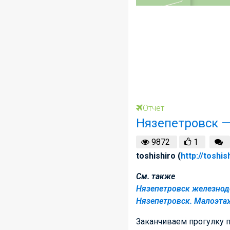
Отчет
Нязепетровск —
9872
1
toshishiro (
http://toshis
См. также
Нязепетровск железно
Нязепетровск. Малоэта
Заканчиваем прогулку п