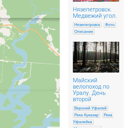
Нязепетровск.
Медвежий угол.
Нязепетровск
Фото
Описание
Майский
велопоход по
Уралу. День
второй
Верхний Уфалей
Река Куказар
Река 
Уфалейка