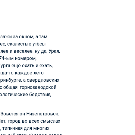
зажи за окном, а там
ес, скалистые утёсы
ее и веселее: ну да, Урал,
 74-ым номером,
урга ещё ехать и ехать,
огда-то каждое лето
еринбурге, а свердловских
ас общая: горнозаводской
кологические бедствия,
 Зовётся он Нязепетровск.
ет, город во всех смыслах
, типичная для многих