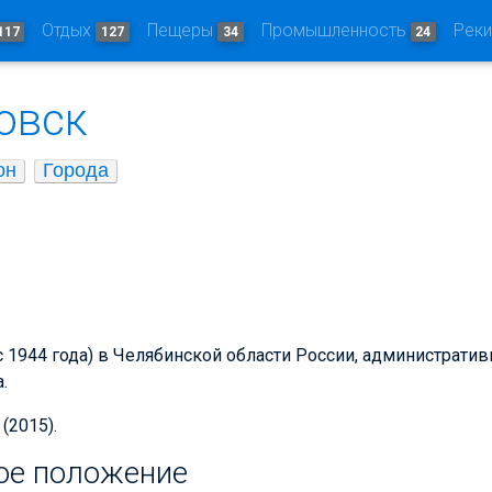
Отдых
Пещеры
Промышленность
Рек
117
127
34
24
овск
он
Города
(с 1944 года) в Челябинской области России, администрати
.
(2015).
ое положение