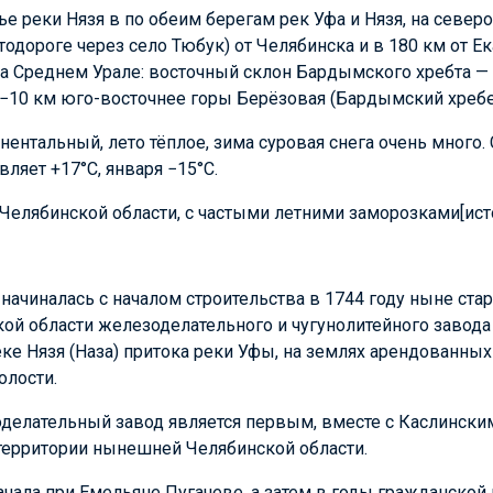
ье реки Нязя в по обеим берегам рек Уфа и Нязя, на север
втодороге через село Тюбук) от Челябинска и в 180 км от Ек
а Среднем Урале: восточный склон Бардымского хребта —
8−10 км юго-восточнее горы Берёзовая (Бардымский хребе
ентальный, лето тёплое, зима суровая снега очень много
ляет +17°С, января −15°С.
елябинской области, с частыми летними заморозками[исто
начиналась с началом строительства в 1744 году ныне ста
ой области железоделательного и чугунолитейного завод
е Нязя (Наза) притока реки Уфы, на землях арендованных
олости.
делательный завод является первым, вместе с Каслински
 территории нынешней Челябинской области.
чала при Емельяне Пугачеве, а затем в годы гражданской