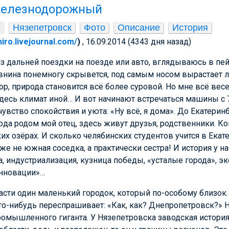
железнодорожный
Нязепетровск
Фото
Описание
История
hiro.livejournal.com/
)
, 16.09.2014 (4343 дня назад)
 дальней поездки на поезде или авто, вглядываюсь в пей
внина понемногу скрывется, под самым носом вырастает л
, природа становится всё более суровой. Но мне всё весел
здесь климат иной… И вот начинают встречаться машины с
увство спокойствия и уюта: «Ну всё, я дома». До Екатеринб
сюда родом мой отец, здесь живут друзья, родственники. К
их озёрах. И сколько челябинских студентов учится в Екат
же не южная соседка, а практически сестра! И история у н
а, индустриализация, кузница победы, «усталые города», э
инновации»…
асти один маленький городок, который по-особому близок.
то-нибудь переспрашивает: «Как, как? Днепропетровск?» Н
ромышленного гиганта. У Нязепетровска заводская история