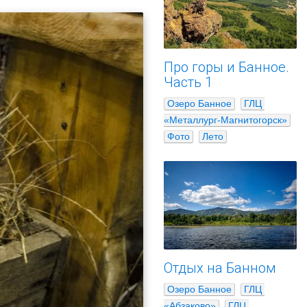
Про горы и Банное.
Часть 1
Озеро Банное
ГЛЦ 
«Металлург-Магнитогорск»
Фото
Лето
Отдых на Банном
Озеро Банное
ГЛЦ 
«Абзаково»
ГЛЦ 