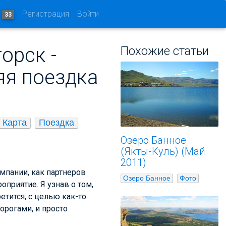
и
Регистрация
Войти
33
орск -
Похожие статьи
яя поездка
Карта
Поездка
Озеро Банное
(Якты-Куль) (Май
2011)
омпании, как партнеров
Озеро Банное
Фото
оприятие. Я узнав о том,
етится, с целью как-то
орогами, и просто