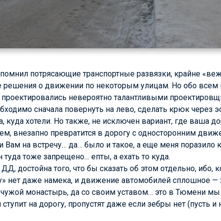
апомнил потрясающие транспортные развязки, крайне «веж
е решения о движении по некоторым улицам. Но обо всем 
 проектировались невероятно талантливыми проектировщик
бходимо сначала повернуть на лево, сделать крюк через эс
, куда хотели. Но также, не исключен вариант, где ваша до
м, внезапно превратится в дорогу с односторонним движ
и Вам на встречу… да… было и такое, а еще меня поразило 
н туда тоже запрещено… епты, а ехать то куда.
ДД, достойна того, что бы сказать об этом отдельно, ибо,
ру» нет даже намека, и движение автомобилей сплошное — 
 чужой монастырь, да со своим уставом… это в Тюмени мы
 ступит на дорогу, пропустят даже если зебры нет (пусть и н