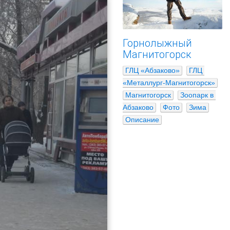
Горнолыжный
Магнитогорск
ГЛЦ «Абзаково»
ГЛЦ 
«Металлург-Магнитогорск»
Магнитогорск
Зоопарк в 
Абзаково
Фото
Зима
Описание