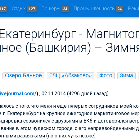
Отдых
Пещеры
Промышленность
Рек
117
127
34
24
Екатеринбург - Магнитог
нное (Башкирия) – Зимн
)
Озеро Банное
ГЛЦ «Абзаково»
Фото
Зима
livejournal.com/
)
, 02.11.2014 (4296 дней назад)
чалось с того, что меня и еще пятерых сотрудников моей к
в г. Екатеринбург на крупное ежегодное маркетинговое мер
ндировка созвонился с друзьями в ЕКб и договорился встр
вание в этом чудесном городе, с его непревзойденными д
ными развязками (но о них чуть позже).