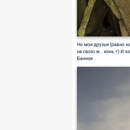
Но мои друзья (равно к
на свою ж… изнь =) И к
Банное…