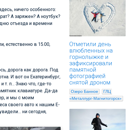
здесь, ничего особенного:
арат? А заряжен? А ноутбук?
ко дню отъезда и времени
Отметили день
, естественно в 15.00,
влюбленных на
горнолыжке и
зафиксировали
памятной
сь, дорога как дорога. Под
фотографией
на. И вот он Екатеринбург,
снятой дроном
и т. п… Знаю что, где-то
амятник клавиатуре. Да-да
Озеро Банное
ГЛЦ 
ер, и мы с моим
«Металлург-Магнитогорск»
еса своего авто к нашим Е-
 увидели… ни сегодня,