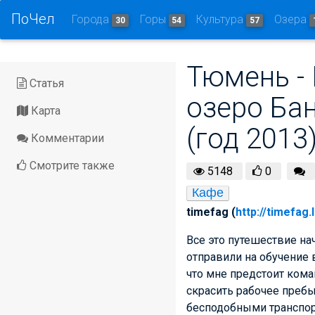
ПоЧел
Города
Горы
Культура
Озера
30
54
57
Тюмень - 
Статья
озеро Ба
Карта
(год 2013
Комментарии
Смотрите также
5148
0
Кафе
timefag (
http://timefag.
Все это путешествие на
отправили на обучение 
что мне предстоит кома
скрасить рабочее пребы
бесподобными транспорт