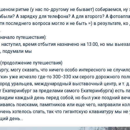
шеном ритме (у нас по-другому не бывает) собираемся, ну 
забыли? А зарядку для телефона? А для второго? А фотоапп
хотя последнего вопроса могло и не быть =) в результате, 
.
(начало путешествия):
наступил, время отбытия назначено на 13.00, но мы выехали
м, подумали мы
 (продолжение путешествия)
гу, могу сказать, что ничего особо интересного не случило
ки» уже исчезло где-то 300−330 км серого дорожного полот
 город уральцев, международный выставочный центр,
и т. д.
т Екатеринбург за пределами самого Екатеринбурга) есть п
видим каждый день перед собой, но был уже поздний веч
ваясь поисками, памятников или еще чего, направили кол
чень хотелось спать, так что гигантскую клавиатуру мы не
ющий день…