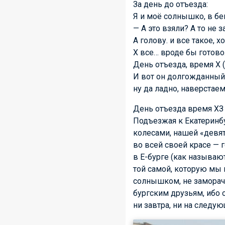
За день до отъезда:
Я и моё солнышко, в бе
— А это взяли? А то не 
А голову. и все такое, 
Х все… вроде бы готово
День отъезда, время Х 
И вот он долгожданный 
ну да ладно, наверстае
День отъезда время ХЗ
Подъезжая к Екатеринбур
колесами, нашей «девят
во всей своей красе —
в Е-бурге (как называю
той самой, которую мы 
солнышком, не заморачи
бургским друзьям, ибо о
ни завтра, ни на следу