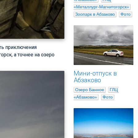
«Металлург-Магнитогорск»
Зоопарк в Абзаково
Фото
ить приключения
орск, а точнее на озеро
Мини-отпуск в
Абзаково
Озеро Банное
ГЛЦ 
«Абзаково»
Фото