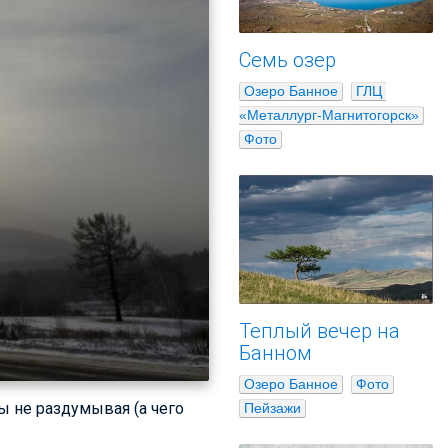
Семь озер
Озеро Банное
ГЛЦ 
«Металлург-Магнитогорск»
Фото
Теплый вечер на
Банном
Озеро Банное
Фото
ды не раздумывая (а чего
Пейзажи