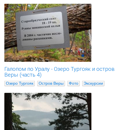
Галопом по Уралу - Озеро Тургояк и остров
Веры (часть 4)
Озеро Тургояк
Остров Веры
Фото
Экскурсии