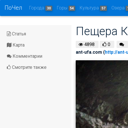
ПоЧел
Города
Горы
Культура
Озера
30
54
57
Пещера К
Статья
4898
0
Карта
ant-ufa.com (
http://ant
Комментарии
Смотрите также