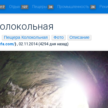
Отдых
Пещеры
Промышленность
Рек
117
127
34
24
олокольная
Пещера Колокольная
Фото
Описание
-ufa.com/
)
, 02.11.2014 (4294 дня назад)