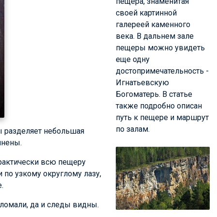
пещера, знаменитая
своей картинной
галереей каменного
века. В дальнем зале
пещеры можно увидеть
еще одну
достопримечательность -
Игнатьевскую
Богоматерь. В статье
также подробно описан
путь к пещере и маршрут
по залам.
ы разделяет небольшая
инены.
практически всю пещеру
 по узкому округлому лазу,
.
ломали, да и следы видны.