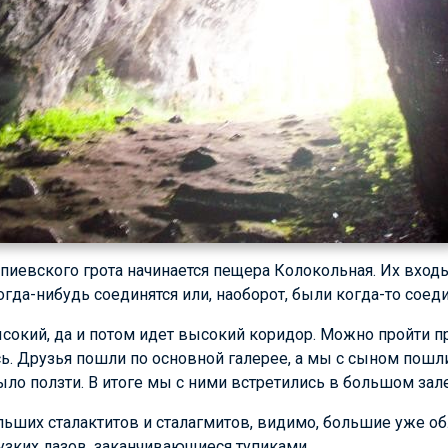
пиевского грота начинается пещера Колокольная. Их вход
огда-нибудь соединятся или, наоборот, были когда-то соед
сокий, да и потом идет высокий коридор. Можно пройти 
ь. Друзья пошли по основной галерее, а мы с сыном пошли
ыло ползти. В итоге мы с ними встретились в большом зале
льших сталактитов и сталагмитов, видимо, большие уже об
 узких лазов, заканчивающиеся тупиками.