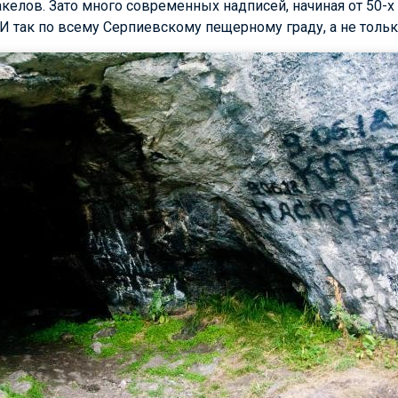
акелов. Зато много современных надписей, начиная от 50-х
 И так по всему Серпиевскому пещерному граду, а не толь