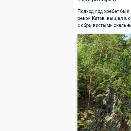
Подход под хребет был д
рекой Катав: вышел в о
с обрывистыми скальн