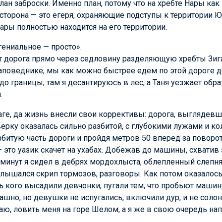
лан заброски. Именно план, потому что на хребте Нары как
сторона — это егеря, охраняющие подступы к территории 
Нары полностью находится на его территории.
гениальное — просто».
т дорога прямо через седловину разделяющую хребты Зига
заповеднике, мы как можно быстрее едем по этой дороге 
о границы, там я десантируюсь в лес, а Таня уезжает обрат
.
ге, да жизнь внесли свои коррективы: дорога, выглядев
ерку оказалась сильно разбитой, с глубокими лужами и ко
битую часть дороги и пройдя метров 50 вперед за поворот
 это уазик скачет на ухабах. Добежав до машины, схватив
у минут я сидел в дебрях мордохлыста, облепленный слеп
лышался скрип тормозов, разговоры. Как потом оказалось
ь кого высадили девчонки, пугали тем, что пробьют машин
ашно, но девушки не испугались, включили дур, и не соло
ваю, ловить меня на горе Шелом, а я же в свою очередь н