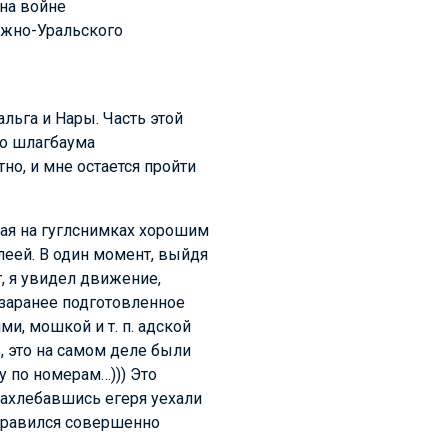
 на войне
Южно-Уральского
льга и Нары. Часть этой
до шлагбаума
но, и мне остается пройти
шая на гуглснимках хорошим
леей. В один момент, выйдя
, я увидел движение,
 заранее подготовленное
нями, мошкой
и т. п.
адской
, это на самом деле были
у по номерам…))) Это
нахлебавшись егеря уехали
аправился совершенно