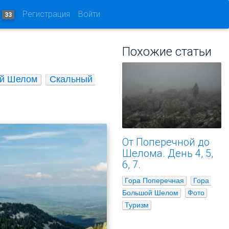
и
Регистрация
Войти
33
Похожие статьи
ой Шелом
Скальный 
От Поперечной до
Шелома. День 4, 5,
6, 7.
Гора Поперечная
Гора 
Большой Шелом
Фото
Туризм