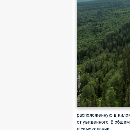
расположенную в килом
от увиденного. В обще
и самокопании.