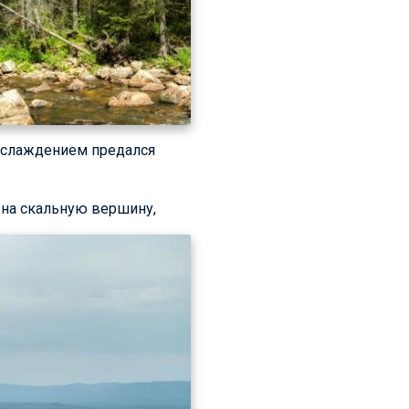
наслаждением предался
л на скальную вершину,