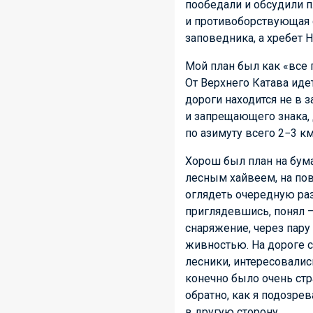
пообедали и обсудили п
и противоборствующая 
заповедника, а хребет 
Мой план был как «все 
От Верхнего Катава иде
дороги находится не в 
и запрещающего знака, д
по азимуту всего 2−3 км
Хорош был план на бума
лесным хайвеем, на пов
оглядеть очередную раз
приглядевшись, понял —
снаряжение, через пар
живностью. На дороге с
лесники, интересовалис
конечно было очень стр
обратно, как я подозре
в другую сторону.