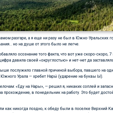
амом разгаре, а я еще ни разу не был в Южно-Уральских го
ания… но на душе от этого было не легче.
обавляло осознание того факта, что вот уже скоро-скоро, 
 цифра давила своей «округлостью» и нет-нет да заставлял
выше послужило главной причиной выбора, павшего на од
Южного Урала — хребет Нары́ (ударение на буквы Ы).
елочам: «Еду на Нары», — решил я, никаких соплей и запас
 на прохождение, в понедельник на работу. Это будет дост
ли как никогда поздно, к обеду были в поселке Верхний Ка