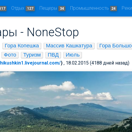
Отдых
Пещеры
Промышленность
Рек
117
127
34
24
ары - NoneStop
Гора Копешка
Массив Кашкатура
Гора Больш
Фото
Туризм
ПВД
Июль
chikushkin1.livejournal.com/
)
, 18.02.2015 (4188 дней назад)