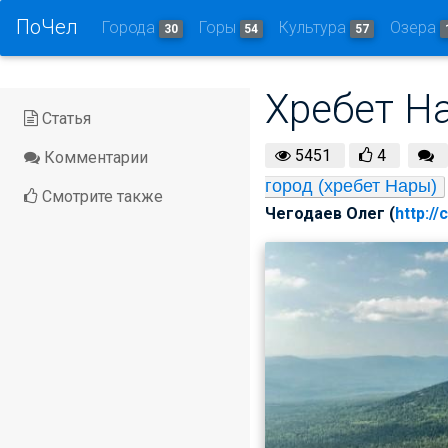
ПоЧел
Города
Горы
Культура
Озера
30
54
57
Хребет Н
Статья
5451
4
Комментарии
город (хребет Нары)
Смотрите также
Чегодаев Олег (
http://