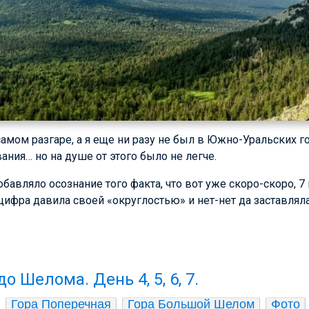
амом разгаре, а я еще ни разу не был в Южно-Уральских го
ания… но на душе от этого было не легче.
обавляло осознание того факта, что вот уже скоро-скоро, 
 цифра давила своей «округлостью» и нет-нет да заставлял
о Шелома. День 4, 5, 6, 7.
Гора Поперечная
Гора Большой Шелом
Фото