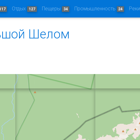
Отдых
Пещеры
Промышленность
Рек
117
127
34
24
ьшой Шелом