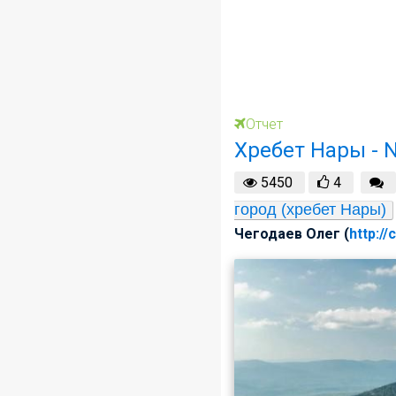
Отчет
Хребет Нары - 
5450
4
город (хребет Нары)
Чегодаев Олег (
http://