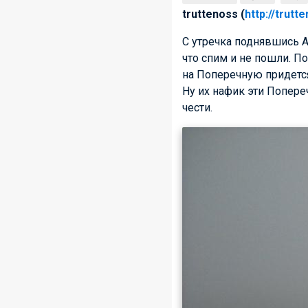
truttenoss (
http://trutt
С утречка поднявшись А
что спим и не пошли. По
на Поперечную придется
Ну их нафик эти Попере
чести.