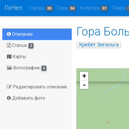
ПоЧел
Города
Горы
Культура
Озера
30
54
57
Гора Бол
Описание
Хребет Зигальга
Статьи:
2
Карты
Фотографии:
0
+
-
Редактировать описание
Добавить фото