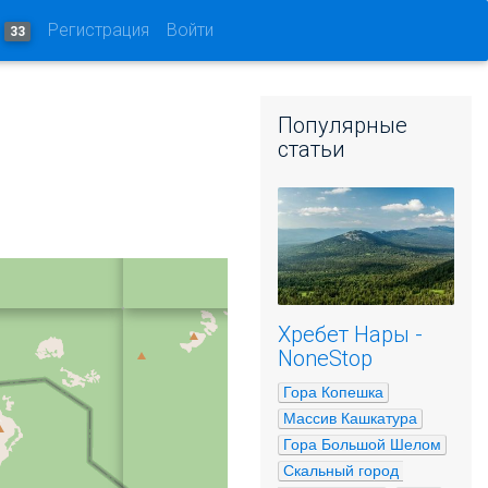
и
Регистрация
Войти
33
Популярные
статьи
Хребет Нары -
NoneStop
Гора Копешка
Массив Кашкатура
Гора Большой Шелом
Скальный город 