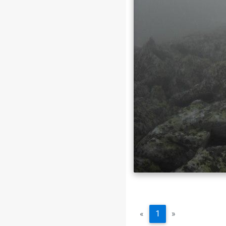
«
1
»