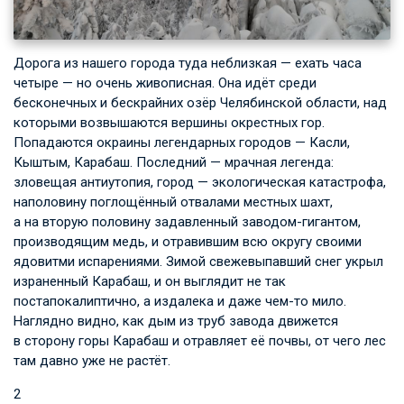
Дорога из нашего города туда неблизкая — ехать часа
четыре — но очень живописная. Она идёт среди
бесконечных и бескрайних озёр Челябинской области, над
которыми возвышаются вершины окрестных гор.
Попадаются окраины легендарных городов — Касли,
Кыштым, Карабаш. Последний — мрачная легенда:
зловещая антиутопия, город — экологическая катастрофа,
наполовину поглощённый отвалами местных шахт,
а на вторую половину задавленный заводом-гигантом,
производящим медь, и отравившим всю округу своими
ядовитми испарениями. Зимой свежевыпавший снег укрыл
израненный Карабаш, и он выглядит не так
постапокалиптично, а издалека и даже чем-то мило.
Наглядно видно, как дым из труб завода движется
в сторону горы Карабаш и отравляет её почвы, от чего лес
там давно уже не растёт.
2