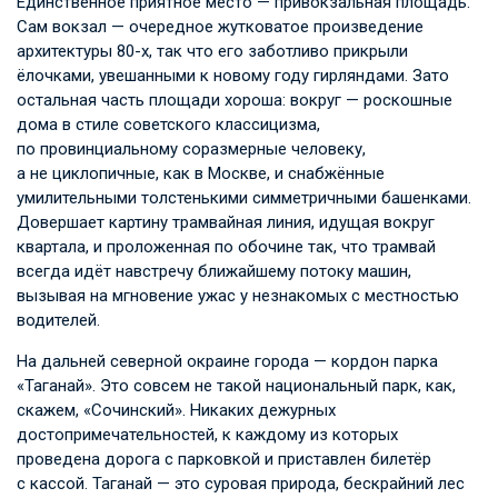
Единственное приятное место — привокзальная площадь.
Сам вокзал — очередное жутковатое произведение
архитектуры 80-х, так что его заботливо прикрыли
ёлочками, увешанными к новому году гирляндами. Зато
остальная часть площади хороша: вокруг — роскошные
дома в стиле советского классицизма,
по провинциальному соразмерные человеку,
а не циклопичные, как в Москве, и снабжённые
умилительными толстенькими симметричными башенками.
Довершает картину трамвайная линия, идущая вокруг
квартала, и проложенная по обочине так, что трамвай
всегда идёт навстречу ближайшему потоку машин,
вызывая на мгновение ужас у незнакомых с местностью
водителей.
На дальней северной окраине города — кордон парка
«Таганай». Это совсем не такой национальный парк, как,
скажем, «Сочинский». Никаких дежурных
достопримечательностей, к каждому из которых
проведена дорога с парковкой и приставлен билетёр
с кассой. Таганай — это суровая природа, бескрайний лес