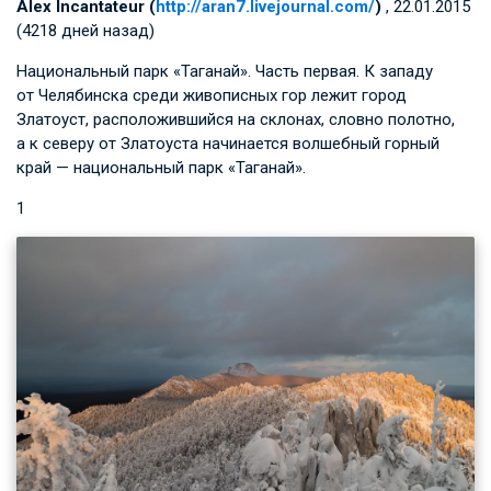
Alex Incantateur (
http://aran7.livejournal.com/
)
, 22.01.2015
(4218 дней назад)
Национальный парк «Таганай». Часть первая. К западу
от Челябинска среди живописных гор лежит город
Златоуст, расположившийся на склонах, словно полотно,
а к северу от Златоуста начинается волшебный горный
край — национальный парк «Таганай».
1