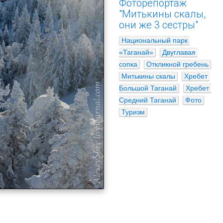
Фоторепортаж
"Митькины скалы,
они же 3 сестры"
Национальный парк 
«Таганай»
Двуглавая 
сопка
Откликной гребень
Митькины скалы
Хребет 
Большой Таганай
Хребет 
Средний Таганай
Фото
Туризм