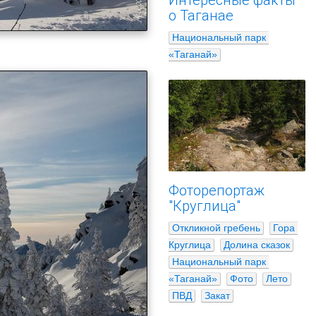
Интересные факты
о Таганае
Национальный парк 
«Таганай»
Фоторепортаж
"Круглица"
Откликной гребень
Гора 
Круглица
Долина сказок
Национальный парк 
«Таганай»
Фото
Лето
ПВД
Закат