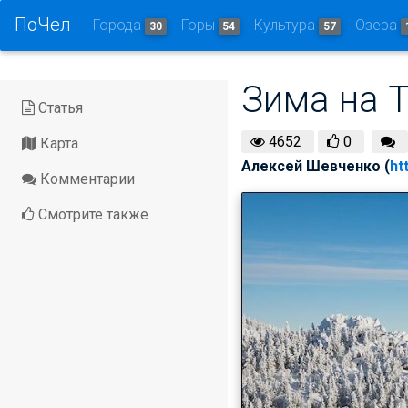
ПоЧел
Города
Горы
Культура
Озера
30
54
57
Зима на 
Статья
4652
0
Карта
Алексей Шевченко (
ht
Комментарии
Смотрите также