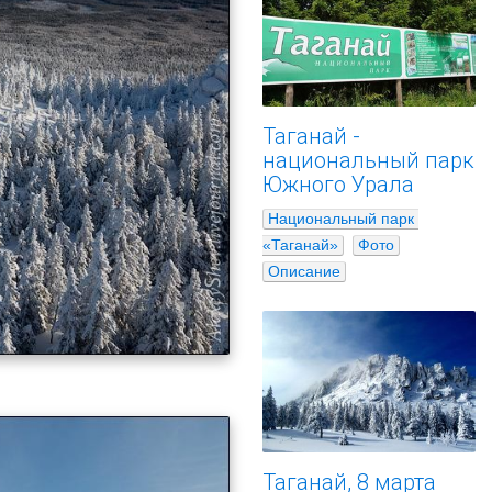
Таганай -
национальный парк
Южного Урала
Национальный парк 
«Таганай»
Фото
Описание
Таганай, 8 марта