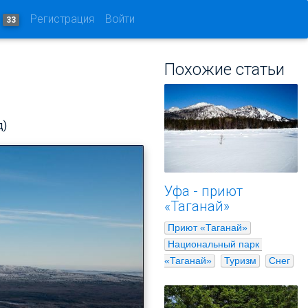
и
Регистрация
Войти
33
Похожие статьи
д)
Уфа - приют
«Таганай»
Приют «Таганай»
Национальный парк 
«Таганай»
Туризм
Снег