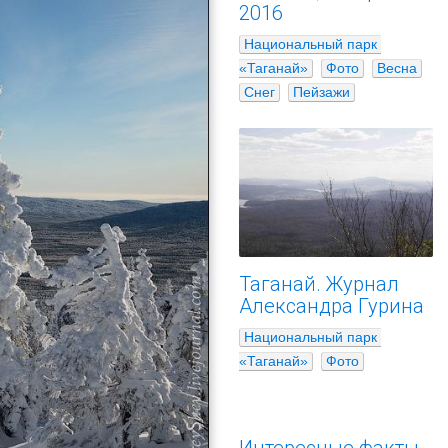
2016
Национальный парк 
«Таганай»
Фото
Весна
Снег
Пейзажи
Таганай. Журнал
Александра Гурина
Национальный парк 
«Таганай»
Фото