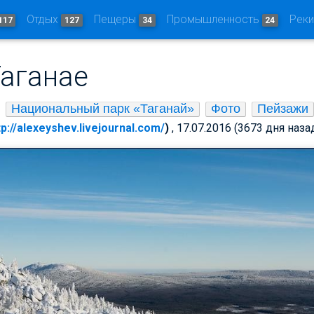
Отдых
Пещеры
Промышленность
Рек
117
127
34
24
Таганае
Национальный парк «Таганай»
Фото
Пейзажи
tp://alexeyshev.livejournal.com/
)
, 17.07.2016 (3673 дня наза