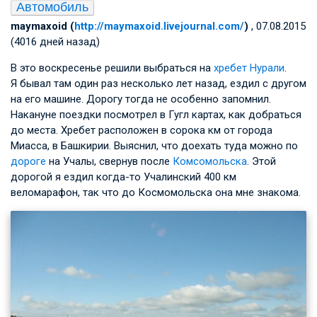
Автомобиль
maymaxoid (
http://maymaxoid.livejournal.com/
)
, 07.08.2015
(4016 дней назад)
В это воскресенье решили выбраться на
хребет Нурали
.
Я бывал там один раз несколько лет назад, ездил с другом
на его машине. Дорогу тогда не особенно запомнил.
Накануне поездки посмотрел в Гугл картах, как добраться
до места. Хребет расположен в сорока км от города
Миасса, в Башкирии. Выяснил, что доехать туда можно по
дороге
на Учалы, свернув после
Комсомольска
. Этой
дорогой я ездил когда-то Учалинский 400 км
веломарафон, так что до Космомольска она мне знакома.