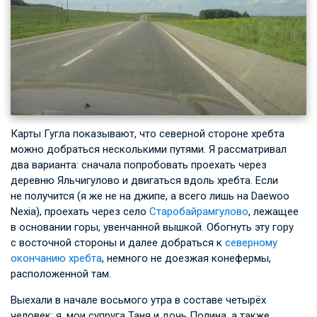
Карты Гугла показывают, что северной стороне хребта
можно добраться несколькими путями. Я рассматривал
два варианта: сначала попробовать проехать через
деревню Яльчигулово и двигаться вдоль хребта. Если
не получится (я же не на джипе, а всего лишь на Daewoo
Nexia), проехать через село
Старобайрамгулово
, лежащее
в основании горы, увенчанной вышкой. Обогнуть эту гору
с восточной стороны и далее добраться к
северному
окончанию хребта
, немного не доезжая конефермы,
расположенной там.
Выехали в начале восьмого утра в составе четырёх
человек: я, мои супруга Таня и дочь Полина, а также