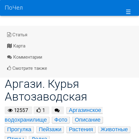
ПоЧел
☰
Статья
Карта
Комментарии
Смотрите также
Аргази. Курья
Автозаводская
Аргазинское 
12557
1
водохранилище
Фото
Описание
Прогулка
Пейзажи
Растения
Животные
Птицы
Лодка