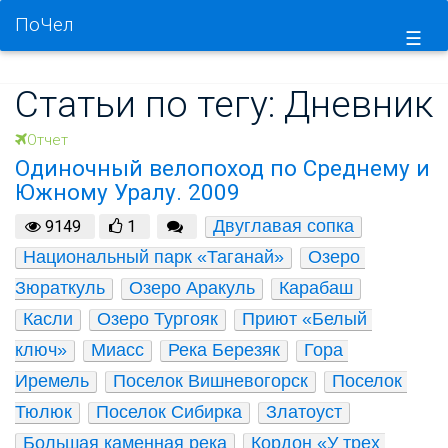
ПоЧел
☰
Статьи по тегу: Дневник
Отчет
Одиночный велопоход по Среднему и
Южному Уралу. 2009
Двуглавая сопка
9149
1
Национальный парк «Таганай»
Озеро 
Зюраткуль
Озеро Аракуль
Карабаш
Касли
Озеро Тургояк
Приют «Белый 
ключ»
Миасс
Река Березяк
Гора 
Иремель
Поселок Вишневогорск
Поселок 
Тюлюк
Поселок Сибирка
Златоуст
Большая каменная река
Кордон «У трех 