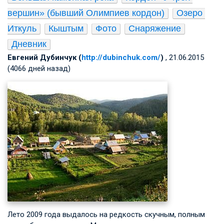
вершин» (бывший Олимпиев кордон)
Озеро 
Иткуль
Кыштым
Фото
Снаряжение
Дневник
Евгений Дубинчук (
http://dubinchuk.com/
)
, 21.06.2015
(4066 дней назад)
Лето 2009 года выдалось на редкость скучным, полным