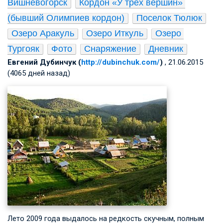
Вишневогорск
Кордон «У трех вершин» 
(бывший Олимпиев кордон)
Поселок Тюлюк
Озеро Аракуль
Озеро Иткуль
Озеро 
Тургояк
Фото
Снаряжение
Дневник
Евгений Дубинчук (
http://dubinchuk.com/
)
, 21.06.2015
(4065 дней назад)
Лето 2009 года выдалось на редкость скучным, полным