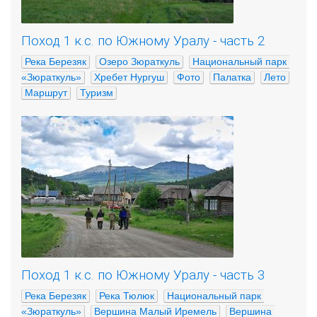
Поход 1 к.с. по Южному Уралу - часть 2
Река Березяк
Озеро Зюраткуль
Национальный парк 
«Зюраткуль»
Хребет Нургуш
Фото
Палатка
Лето
Маршрут
Туризм
Поход 1 к.с. по Южному Уралу - часть 3
Река Березяк
Река Тюлюк
Национальный парк 
«Зюраткуль»
Вершина Малый Иремель
Вершина 