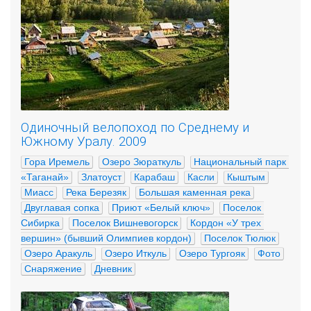
Одиночный велопоход по Среднему и
Южному Уралу. 2009
Гора Иремель
Озеро Зюраткуль
Национальный парк 
«Таганай»
Златоуст
Карабаш
Касли
Кыштым
Миасс
Река Березяк
Большая каменная река
Двуглавая сопка
Приют «Белый ключ»
Поселок 
Сибирка
Поселок Вишневогорск
Кордон «У трех 
вершин» (бывший Олимпиев кордон)
Поселок Тюлюк
Озеро Аракуль
Озеро Иткуль
Озеро Тургояк
Фото
Снаряжение
Дневник