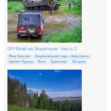
OFFRoad на Зюраткуле. Часть 2
Река Березяк
Национальный парк «Зюраткуль»
Хребет Нургуш
Фото
Транспорт
Экстрим