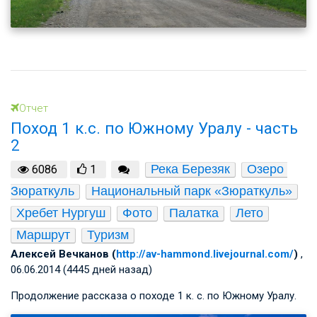
Отчет
Поход 1 к.с. по Южному Уралу - часть
2
Река Березяк
Озеро 
6086
1
Зюраткуль
Национальный парк «Зюраткуль»
Хребет Нургуш
Фото
Палатка
Лето
Маршрут
Туризм
Алексей Вечканов (
http://av-hammond.livejournal.com/
)
,
06.06.2014 (4445 дней назад)
Продолжение рассказа о походе 1 к. с. по Южному Уралу.