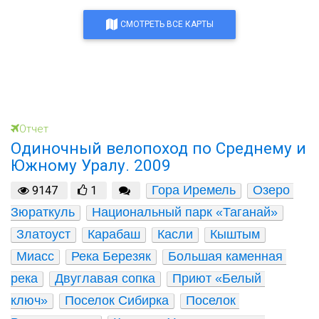
СМОТРЕТЬ ВСЕ КАРТЫ
Отчет
Одиночный велопоход по Среднему и
Южному Уралу. 2009
Гора Иремель
Озеро 
9147
1
Зюраткуль
Национальный парк «Таганай»
Златоуст
Карабаш
Касли
Кыштым
Миасс
Река Березяк
Большая каменная 
река
Двуглавая сопка
Приют «Белый 
ключ»
Поселок Сибирка
Поселок 