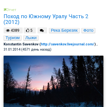
Отчет
Поход по Южному Уралу Часть 2
(2012)
Река Березяк
Фото
4389
5
Туризм
Лыжи
Konstantin Savenkov (
http://savenkov.livejournal.com/
)
,
31.01.2014 (4571 день назад)