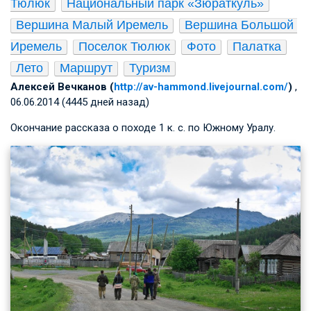
Тюлюк
Национальный парк «Зюраткуль»
Вершина Малый Иремель
Вершина Большой 
Иремель
Поселок Тюлюк
Фото
Палатка
Лето
Маршрут
Туризм
Алексей Вечканов (
http://av-hammond.livejournal.com/
)
,
06.06.2014 (4445 дней назад)
Окончание рассказа о походе 1 к. с. по Южному Уралу.