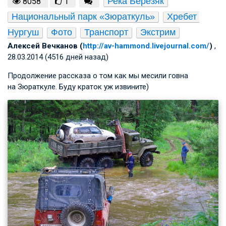
Река Березяк
8058
1
Национальный парк «Зюраткуль»
Хребет 
Нургуш
Фото
Транспорт
Экстрим
Алексей Вечканов (
http://av-hammond.livejournal.com/
)
,
28.03.2014 (4516 дней назад)
Продолжение рассказа о том как мы месили говна
на Зюраткуле. Буду краток уж извините)