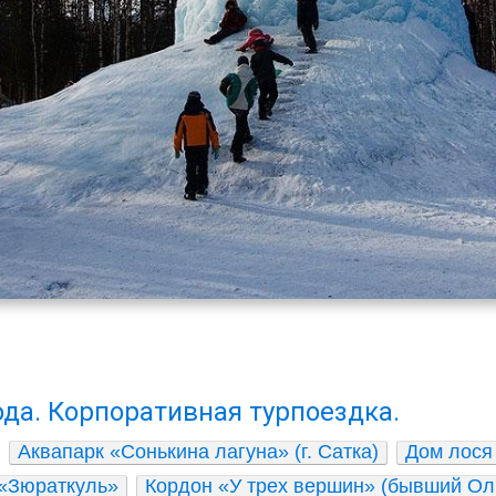
ода. Корпоративная турпоездка.
Аквапарк «Сонькина лагуна» (г. Сатка)
Дом лося
 «Зюраткуль»
Кордон «У трех вершин» (бывший Ол