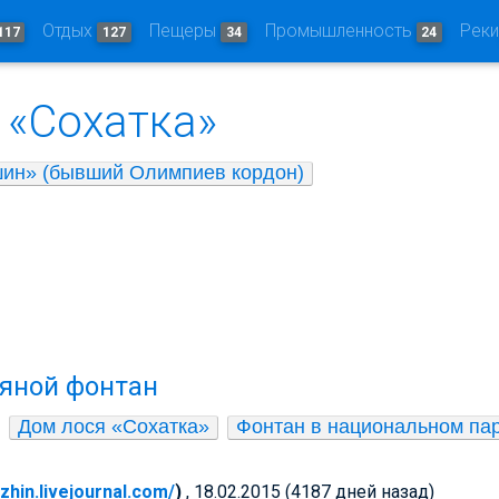
Отдых
Пещеры
Промышленность
Рек
117
127
34
24
 «Сохатка»
шин» (бывший Олимпиев кордон)
яной фонтан
Дом лося «Сохатка»
Фонтан в национальном па
azhin.livejournal.com/
)
, 18.02.2015 (4187 дней назад)