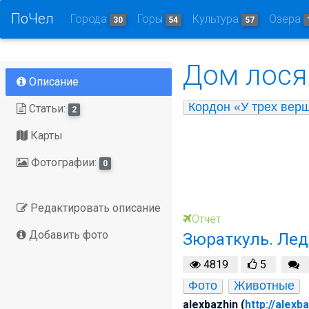
ПоЧел
Города
Горы
Культура
Озера
30
54
57
Дом лося
Описание
Кордон «У трех вер
Статьи:
2
Карты
Фотографии:
0
Редактировать описание
Отчет
Добавить фото
Зюраткуль. Лед
4819
5
Фото
Животные
alexbazhin (
http://alexb