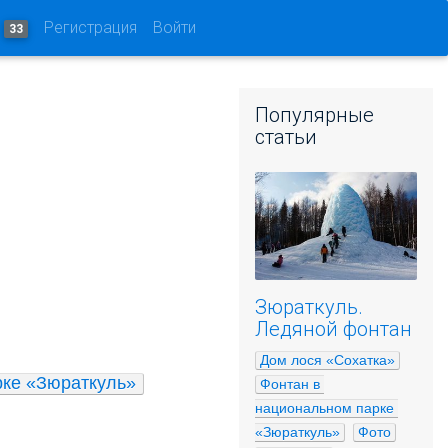
и
Регистрация
Войти
33
Популярные
статьи
Зюраткуль.
Ледяной фонтан
Дом лося «Сохатка»
рке «Зюраткуль»
Фонтан в 
национальном парке 
«Зюраткуль»
Фото