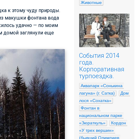
Животные
ка к этому чуду природы.
из макушки фонтана вода
ожилось удачно — по моим
м домой заглянули еще
События 2014
года.
Корпоративная
турпоездка.
Аквапарк «Сонькина 
лагуна» (г. Сатка)
Дом 
лося «Сохатка»
Фонтан в 
национальном парке 
«Зюраткуль»
Кордон 
«У трех вершин» 
(бывший Олимпиев 