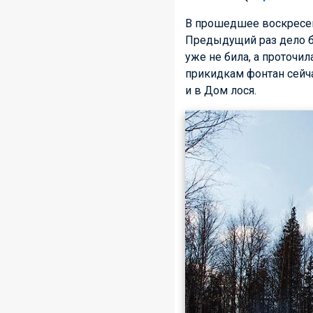
В прошедшее воскресень
Предыдущий раз дело б
уже не била, а проточил
прикидкам фонтан сейча
и в Дом лося.