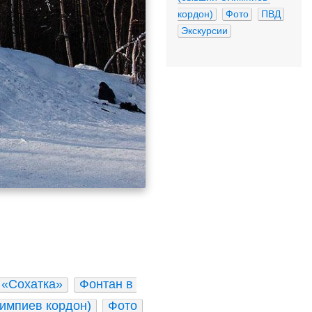
кордон)
Фото
ПВД
Экскурсии
 «Сохатка»
Фонтан в 
импиев кордон)
Фото