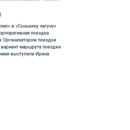
)
рлик» в «Сонькину лагуну»
корпоративная поездка
ла. Организатором поездки
й вариант маршрута поездки
рами выступили Ирина