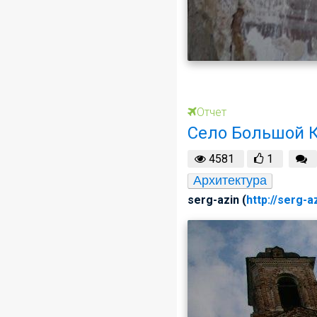
Отчет
Село Большой К
4581
1
Архитектура
serg-azin (
http://serg-a