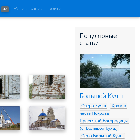
и
Регистрация
Войти
33
Популярные
статьи
Большой Куяш
Озеро Куяш
Храм в 
честь Покрова 
Пресвятой Богородицы 
(с. Большой Куяш)
Село Большой Куяш