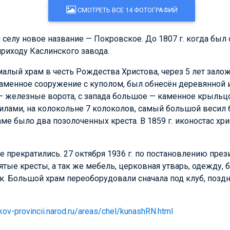
СМОТРЕТЬ ВСЕ 14 ФОТОГРАФИЙ
л селу новое название — Покровское. До 1807 г. когда был
приходу Каслинского завода.
 малый храм в честь Рождества Христова, через 5 лет зало
каменное сооружение с куполом, был обнесён деревянной
а — железные ворота, с запада большое — каменное крыль
илами, на колокольне 7 колоколов, самый большой весил 
ме было два позолоченных креста. В 1859 г. иконостас х
ме прекратились. 27 октября 1936 г. по постановлению пр
нятые кресты, а так же мебель, церковная утварь, одежду, б
ск. Большой храм переоборудовали сначала под клуб, позд
kov-provincii.narod.ru/areas/chel/kunashRN.html