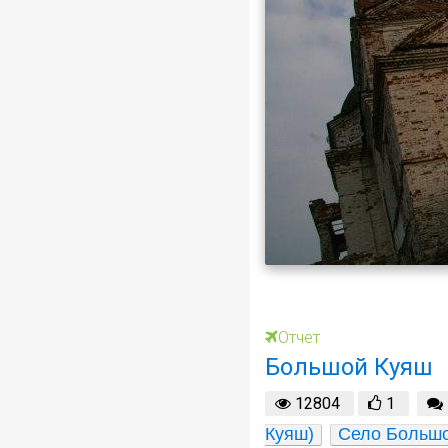
Отчет
Большой Куяш
12804
1
Куяш)
Село Больш