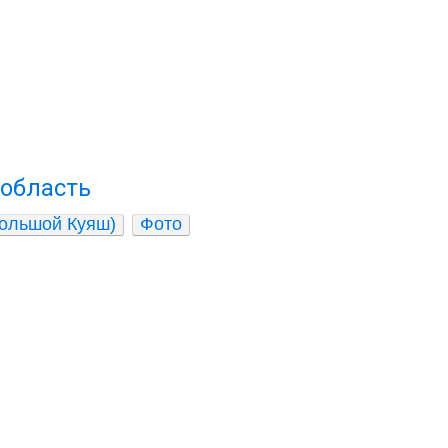
 область
Большой Куяш)
Фото