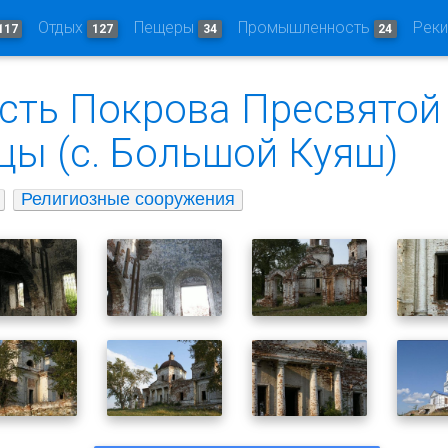
Отдых
Пещеры
Промышленность
Рек
117
127
34
24
есть Покрова Пресвятой
цы (с. Большой Куяш)
Религиозные сооружения