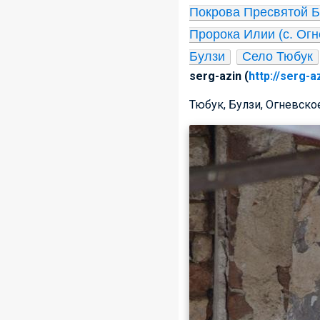
Покрова Пресвятой Б
Пророка Илии (с. Огн
Булзи
Село Тюбук
serg-azin (
http://serg-a
Тюбук, Булзи, Огневско