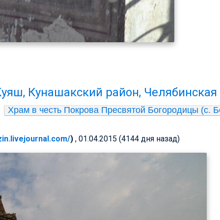
уяш, Кунашакский район, Челябинская
Храм в честь Покрова Пресвятой Богородицы (с. 
zin.livejournal.com/
)
, 01.04.2015 (4144 дня назад)