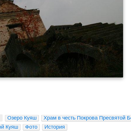
Озеро Куяш
Храм в честь Покрова Пресвятой Б
ой Куяш
Фото
История