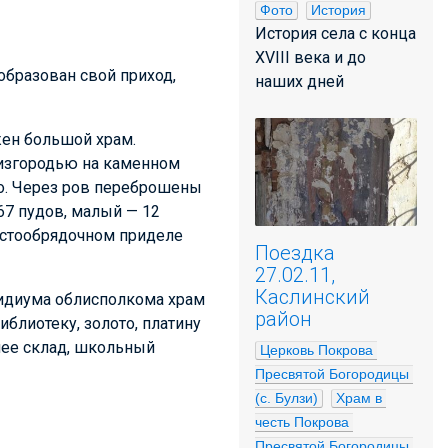
Фото
История
История села с конца
XVIII века и до
 образован свой приход,
наших дней
жен большой храм.
 изгородью на каменном
цо. Через ров переброшены
67 пудов, малый — 12
ристообрядочном приделе
Поездка
27.02.11,
Каслинский
езидиума облисполкома храм
район
иблиотеку, золото, платину
нее склад, школьный
Церковь Покрова 
Пресвятой Богородицы 
(с. Булзи)
Храм в 
честь Покрова 
Пресвятой Богородицы 