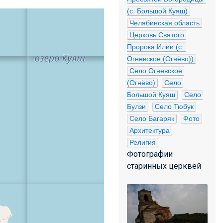
(с. Большой Куяш)
Челябинская область
Церковь Святого 
Пророка Илии (с. 
Огневское (Огнёво))
Село Огневское 
(Огнёво)
Село 
Большой Куяш
Село 
Булзи
Село Тюбук
Село Багаряк
Фото
Архитектура
Религия
Фотографии
старинных церквей