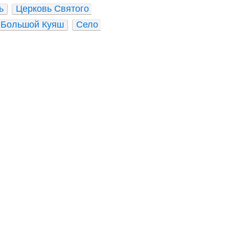
ь
Церковь Святого 
 Большой Куяш
Село 