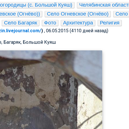
огородицы (с. Большой Куяш)
Челябинская област
евское (Огнёво))
Село Огневское (Огнёво)
Село
Село Багаряк
Фото
Архитектура
Религия
zin.livejournal.com/
)
, 06.05.2015 (4110 дней назад)
е, Багаряк, Большой Куяш