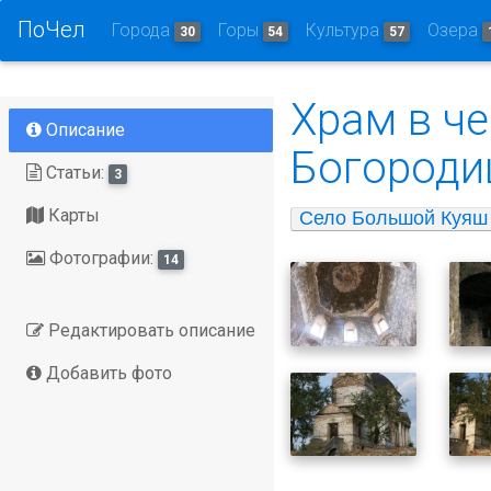
ПоЧел
Города
Горы
Культура
Озера
30
54
57
Храм в ч
Описание
Богороди
Статьи:
3
Карты
Село Большой Куяш
Фотографии:
14
Редактировать описание
Добавить фото