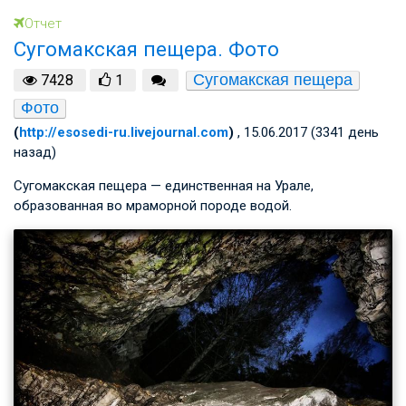
Отчет
Сугомакская пещера. Фото
Сугомакская пещера
7428
1
Фото
(
http://esosedi-ru.livejournal.com
)
, 15.06.2017 (3341 день
назад)
Сугомакская пещера — единственная на Урале,
образованная во мраморной породе водой.