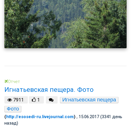
Отчет
Игнатьевская пещера. Фото
Игнатьевская пещера
7911
1
Фото
(
http://esosedi-ru.livejournal.com
)
, 15.06.2017 (3341 день
назад)