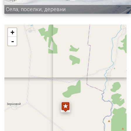
Села, поселки, деревни
+
-