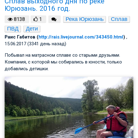
Сплав выходного дня по реке
Юрюзань. 2016 год.
Река Юрюзань
Сплав
8138
1
ПВД
Дети
Раис Габитов (
http://rais.livejournal.com/343450.html
)
,
15.06.2017 (3341 день назад)
Побывал на матрасном сплаве со старыми друзьями.
Компания, с которой мы собирались в юности, только
добавлись детишки.