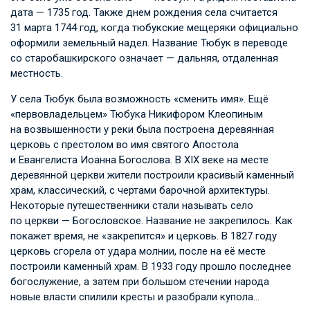
дата — 1735 год. Также днем рождения села считается
31 марта 1744 год, когда тюбукские мещеряки официально
оформили земельный надел. Название Тюбук в переводе
со старобашкирского означает — дальняя, отдаленная
местность.
У села Тюбук была возможность «сменить имя». Ещё
«первовладельцем» Тюбука Никифором Клеопиным
на возвышенности у реки была построена деревянная
церковь с престолом во имя святого Апостола
и Евангелиста Иоанна Богослова. В XIX веке на месте
деревянной церкви жители построили красивый каменный
храм, классический, с чертами барочной архитектуры.
Некоторые путешественники стали называть село
по церкви — Богословское. Название не закрепилось. Как
покажет время, не «закрепится» и церковь. В 1827 году
церковь сгорела от удара молнии, после на её месте
построили каменный храм. В 1933 году прошло последнее
богослужение, а затем при большом стечении народа
новые власти спилили кресты и разобрали купола…