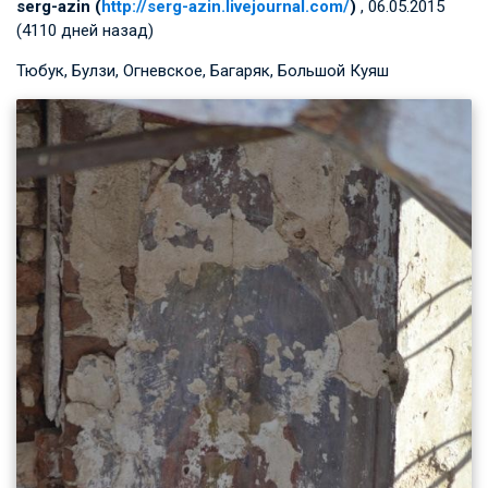
serg-azin (
http://serg-azin.livejournal.com/
)
, 06.05.2015
(4110 дней назад)
Тюбук, Булзи, Огневское, Багаряк, Большой Куяш