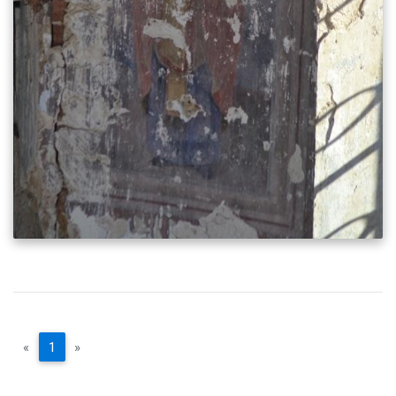
«
1
»