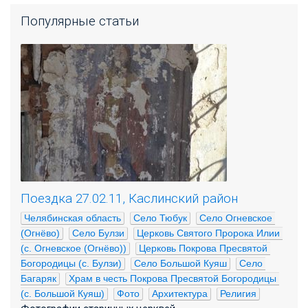
Популярные статьи
Поездка 27.02.11, Каслинский район
Челябинская область
Село Тюбук
Село Огневское 
(Огнёво)
Село Булзи
Церковь Святого Пророка Илии 
(с. Огневское (Огнёво))
Церковь Покрова Пресвятой 
Богородицы (с. Булзи)
Село Большой Куяш
Село 
Багаряк
Храм в честь Покрова Пресвятой Богородицы 
(с. Большой Куяш)
Фото
Архитектура
Религия