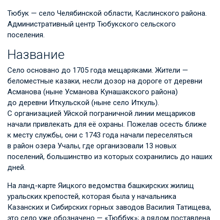
Тюбук — село Челябинской области, Каслинского района.
Административный центр Тюбукского сельского
поселения.
Название
Село основано до 1705 года мещаряками. Жители —
беломестные казаки, несли дозор на дороге от деревни
Асманова (ныне Усманова Кунашакского района)
до деревни Иткульской (ныне село Иткуль).
С организацией Уйской пограничной линии мещариков
начали привлекать для её охраны. Пожелав осесть ближе
к месту службы, они с 1743 года начали переселяться
в район озера Учалы, где организовали 13 новых
поселений, большинство из которых сохранились до наших
дней.
На ланд-карте Яицкого ведомства башкирских жилищ
уральских крепостей, которая была у начальника
Казанских и Сибирских горных заводов Василия Татищева,
это село уже обозначено — «Тюббук»; а рядом поставлена