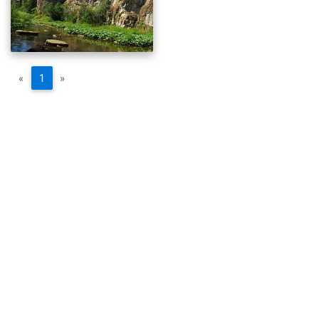
«
1
»