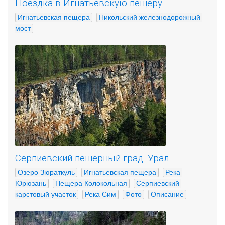
Поездка в Игнатьевскую пещеру
Игнатьевская пещера
Никольский железнодорожный 
мост
Серпиевский пещерный град. Урал.
Озеро Зюраткуль
Игнатьевская пещера
Река 
Юрюзань
Пещера Колокольная
Серпиевский 
карстовый участок
Река Сим
Фото
Описание