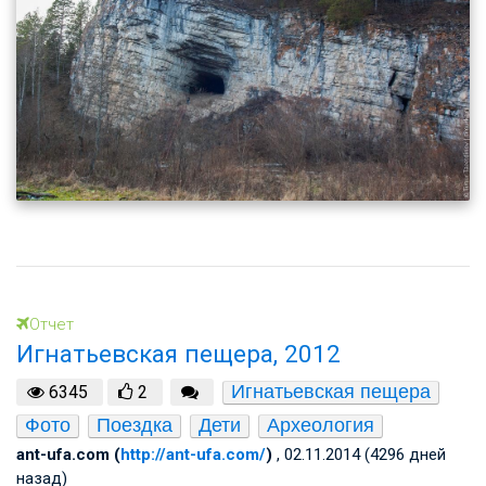
Отчет
Игнатьевская пещера, 2012
Игнатьевская пещера
6345
2
Фото
Поездка
Дети
Археология
ant-ufa.com (
http://ant-ufa.com/
)
, 02.11.2014 (4296 дней
назад)