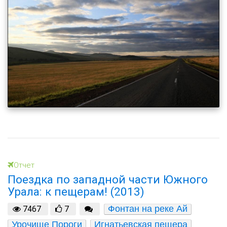
Отчет
Поездка по западной части Южного
Урала: к пещерам! (2013)
Фонтан на реке Ай
7467
7
Урочище Пороги
Игнатьевская пещера