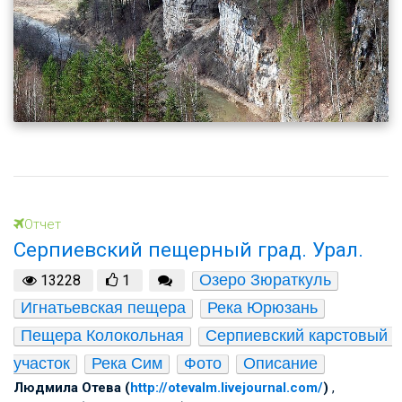
Отчет
Серпиевский пещерный град. Урал.
Озеро Зюраткуль
13228
1
Игнатьевская пещера
Река Юрюзань
Пещера Колокольная
Серпиевский карстовый 
участок
Река Сим
Фото
Описание
Людмила Отева (
http://otevalm.livejournal.com/
)
,