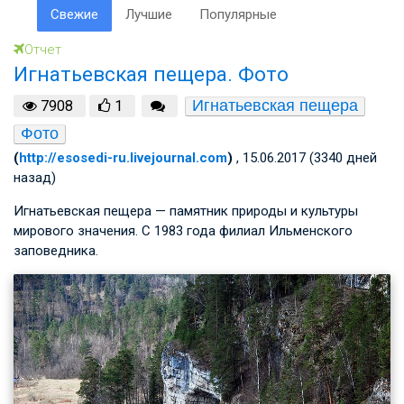
Свежие
Лучшие
Популярные
Отчет
Игнатьевская пещера. Фото
Игнатьевская пещера
7908
1
Фото
(
http://esosedi-ru.livejournal.com
)
, 15.06.2017 (3340 дней
назад)
Игнатьевская пещера — памятник природы и культуры
мирового значения. С 1983 года филиал Ильменского
заповедника.