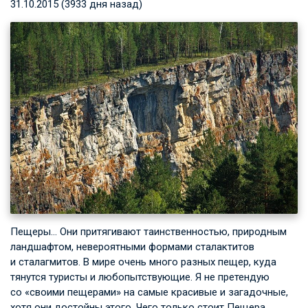
31.10.2015 (3933 дня назад)
Пещеры… Они притягивают таинственностью, природным
ландшафтом, невероятными формами сталактитов
и сталагмитов. В мире очень много разных пещер, куда
тянутся туристы и любопытствующие. Я не претендую
со «своими пещерами» на самые красивые и загадочные,
хотя они достойны этого. Чего только стоит Пещера