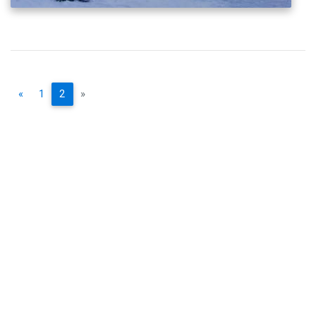
«
1
2
»