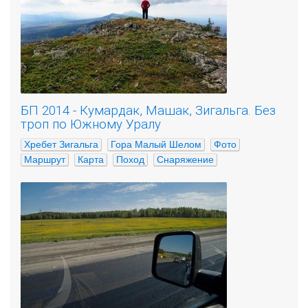
БП 2014 - Кумардак, Машак, Зигальга. Без
троп по Южному Уралу
Хребет Зигальга
Гора Малый Шелом
Фото
Маршрут
Карта
Поход
Снаряжение