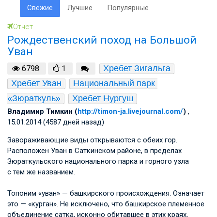
Свежие
Лучшие
Популярные
Отчет
Рождественский поход на Большой
Уван
Хребет Зигальга
6798
1
Хребет Уван
Национальный парк 
«Зюраткуль»
Хребет Нургуш
Владимир Тимкин (
http://timon-ja.livejournal.com/
)
,
15.01.2014 (4587 дней назад)
Завораживающие виды открываются с обеих гор.
Расположен Уван в Саткинском районе, в пределах
Зюраткульского национального парка и горного узла
с тем же названием.
Топоним «уван» — башкирского происхождения. Означает
это — «курган». Не исключено, что башкирское племенное
объединение сатка, исконно обитавшее в этих краях,