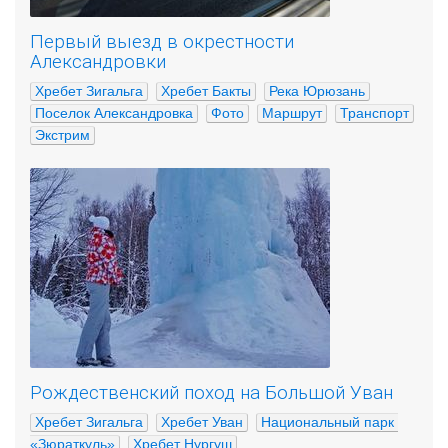
Первый выезд в окрестности
Александровки
Хребет Зигальга
Хребет Бакты
Река Юрюзань
Поселок Александровка
Фото
Маршрут
Транспорт
Экстрим
Рождественский поход на Большой Уван
Хребет Зигальга
Хребет Уван
Национальный парк 
«Зюраткуль»
Хребет Нургуш