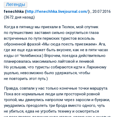
Легенды
fenechhka (
http://fenechhka.livejournal.com/
)
, 20.07.2016
(3672 дня назад)
Когда в пятницу мы приехали в Тюлюк, мой спутник
по путешествию заставил сильно округлиться глаза
встреченных по пути пермских туристов вскользь
оброненной фразой «Мы сюда поесть приезжаем». Ага,
где же еще еда может быть вкуснее, как не в пяти часах
езды от Челябинска:) Впрочем, поездка действительно
планировалась максимально лайтовой и ленивой.
Но услышав, что туристы собираются идти к Ларкиному
ущелью, невозможно было удержаться, чтобы
не повторить этот путь:)
Правда, совпали у нас только конечные точки маршрута.
Пока все нормальные люди шли просторной ровной
тропой, мы двинулись напролом через заросли и буераки,
умудрились преодолеть три брода вместо одного, чуть
не убиться, едва не угробить технику и осмотреться