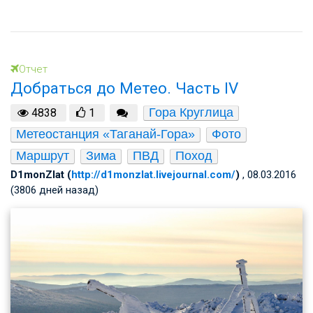
Отчет
Добраться до Метео. Часть IV
Гора Круглица
4838
1
Метеостанция «Таганай-Гора»
Фото
Маршрут
Зима
ПВД
Поход
D1monZlat (
http://d1monzlat.livejournal.com/
)
, 08.03.2016
(3806 дней назад)