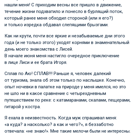
нашли меня! С приходим весны все пришло в движение,
течение жизни подхватило и понесло в бурлящий поток,
который ранее меня обходил стороной (или я его?)
и только изредка обдавал слепящими брызгами.
Как ни крути, почти все яркие и незабываемые дни этого
года (и не только этого) уходят корнями в знаменательный
день моего знакомства с Лисей.
В начале июня меня настигло очередное приключение
в лице Лиси и ее брата Игоря.
Сплав по Аю! СПЛАВ!!! Раньше я, человек далекий
от туризма, знала об этом только по наслышке. Конечно,
опыт ночевки в палатке на природе у меня имелся, но это
не шло ни в какое сравнение с четырехдневным
путешествием по реке: с катамаранами, скалами, пещерами,
гитарой у костра.
Я ехала в неизвестность. Когда муж спрашивал меня:
«а куда? а насколько? а как и чего?», я беззаботно
отвечала: «не знаю!». Мне такие мелочи были не интересны.