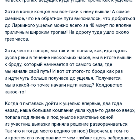
на всех тропах, ведущих куда угодно, кроме как к ущелью.
Хотя в конце концов мы все-таки к нему вышли! А самое
смешное, что на обратном пути выяснилось, что добраться
до Ларкиного ущелья можно всего за 40 минут по вполне
приличным широким тропам! На дорогу туда ушло около
трех часов.
Хотя, честно говоря, мы так и не поняли, как, идя вдоль
русла реки в течение нескольких часов, мы в итоге вышли
к броду, который начинается от самого села, где
мы начали свой путь! И вот от этого-то брода как раз
и идти чуть больше получаса до ущелья. Получается,
мы в какой-то точке начали идти назад? Колдовство
какое-то!
Когда я пыталась дойти к ущелью впервые, два года
назад, наша большая компания ушла куда-то далеко вверх,
попала под ливень и под унылое кряхтенье одной
из участниц вылазки приняла решение разворачиваться.
Так что и тогда место водило за нос:) Впрочем, в том-то
и кроется его очарование — чем глубже здесь забредаешь,