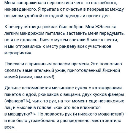
Меня завораживала перспектива чего-то волшебного,
неизведанного. Я прыгала от счастья в перерывах между
пошивом удобной походной одежды и прочих дел.
К вечеру пятницы рюкзак был собран. Моя ЖЭленька
легким мандражом пыталась заставить меня передумать,
но я не сдалась. Лися с мужем заехали ближе к шести,
и мы отправились к месту рандеву всех участников
мероприятия.
Приехали с приличным запасом времени. Это позволило
слопать замечательный ужин, приготовленный Лисиной
мамой (мммм, ням-ням!).
Дальше вспоминается мелькание сумок с катамаранами,
пакетов с едой, рюкзаков с вещами, двух кусков фанеры
(«фанера?!»), чьих-то рук, на тот момент еще незнакомых
лиц и мыслей в голове: «как это все впихнется
в маршрутку?!». Но ловкость рук (и никакого мошенства!) —
и все было утрамбовано и распределено, места хватило
всем.