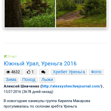
Отчет
Южный Урал, Уреньга 2016
Хребет Уреньга
Фото
4632
1
Зима
Поход
Лыжи
Алексей Шевченко (
http://alexeyshev.livejournal.com/
)
,
15.07.2016 (3678 дней назад)
В новогодние каникулы группа Кирилла Макарова
прогуливалась по склонам хребта Уреньга.