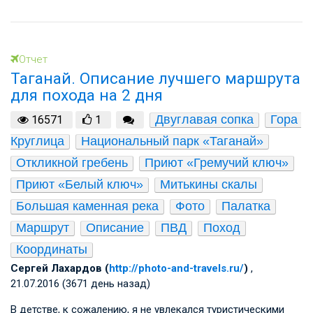
Отчет
Таганай. Описание лучшего маршрута
для похода на 2 дня
Двуглавая сопка
Гора 
16571
1
Круглица
Национальный парк «Таганай»
Откликной гребень
Приют «Гремучий ключ»
Приют «Белый ключ»
Митькины скалы
Большая каменная река
Фото
Палатка
Маршрут
Описание
ПВД
Поход
Координаты
Сергей Лахардов (
http://photo-and-travels.ru/
)
,
21.07.2016 (3671 день назад)
В детстве, к сожалению, я не увлекался туристическими