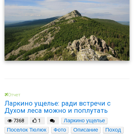
Отчет
Ларкино ущелье: ради встречи с
Духом леса можно и поплутать
Ларкино ущелье
7368
1
Поселок Тюлюк
Фото
Описание
Поход