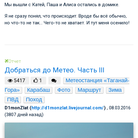
Мы вышли с Катей, Паша и Алиса остались в домике.
Я не сразу понял, что происходит. Вроде бы всё обычно,
но что-то не так… Чего-то не хватает. И тут меня осенило!
Отчет
Добраться до Метео. Часть III
Метеостанция «Таганай-
5417
1
Гора»
Карабаш
Фото
Маршрут
Зима
ПВД
Поход
D1monZlat (
http://d1monzlat.livejournal.com/
)
, 08.03.2016
(3807 дней назад)