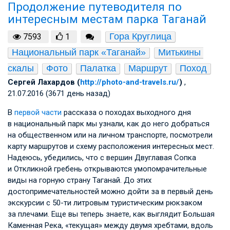
Продолжение путеводителя по
интересным местам парка Таганай
Гора Круглица
7593
1
Национальный парк «Таганай»
Митькины 
скалы
Фото
Палатка
Маршрут
Поход
Сергей Лахардов (
http://photo-and-travels.ru/
)
,
21.07.2016 (3671 день назад)
В
первой части
рассказа о походах выходного дня
в национальный парк мы узнали, как до него добраться
на общественном или на личном транспорте, посмотрели
карту маршрутов и схему расположения интересных мест.
Надеюсь, убедились, что с вершин Двуглавая Сопка
и Откликной гребень открываются умопомрачительные
виды на горную страну Таганай. До этих
достопримечательностей можно дойти за в первый день
экскурсии с 50-ти литровым туристическим рюкзаком
за плечами. Еще вы теперь знаете, как выглядит Большая
Каменная Река, «текущая» между двумя хребтами, вдоль