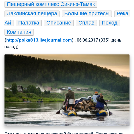
Пещерный комплекс Сикияз-Тамак
Лаклинская пещера
Большие притёсы
Река 
Ай
Палатка
Описание
Сплав
Поход
Компания
(
http://polka813.livejournal.com
)
, 06.06.2017 (3351 день
назад)
Эта ночь в отличие от первой была теплой. Просыпаться