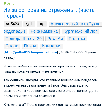
Отчет
Из-за острова на стрежень... (часть
первая)
Алексеевский лог (Сухие 
5423
1
водопады)
Река Каменка
Кургазакский лог
Пещера Шахта-30
Река Ай
Палатка
Сплав
Поход
Компания
(
http://polka813.livejournal.com
)
, 06.06.2017 (3351 день
назад)
Я очень люблю приключения, но при этом я — «ёж, птица
гордая, пока не пнешь — не полечу».
Так сошлись звезды, что главным волшебным пенделем
в моей жизни стала подруга Лися. Она сама еще тот
авантюрист в хорошем смысле этого слова: вечно где-то
в чем-то интересном замешана.
К чему это я? После нескольких лет затишья приключения