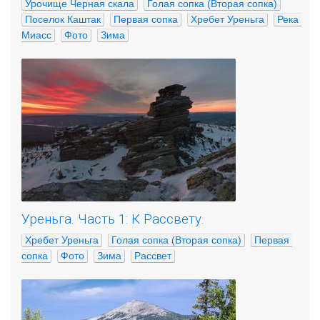
Урочище Черная скала
Голая сопка (Вторая сопка)
Поселок Каштак
Первая сопка
Хребет Уреньга
Река 
Миасс
Фото
Зима
Уреньга. Часть 1: К Рассвету.
Хребет Уреньга
Голая сопка (Вторая сопка)
Первая 
сопка
Фото
Зима
Рассвет