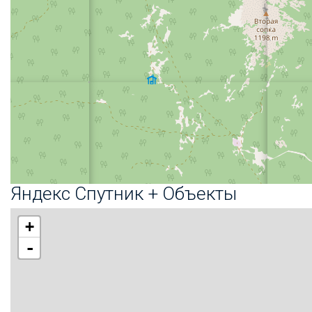
Яндекс Спутник + Объекты
+
-