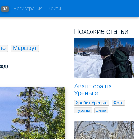
и
Регистрация
Войти
33
Похожие статьи
то
Маршрут
зад)
Авантюра на
Уреньге
Хребет Уреньга
Фото
Туризм
Зима