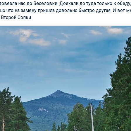
довезла нас до Веселовки. Доехали до туда только к обеду
шо что на замену пришла довольно быстро другая. И вот м
 Второй Сопки.