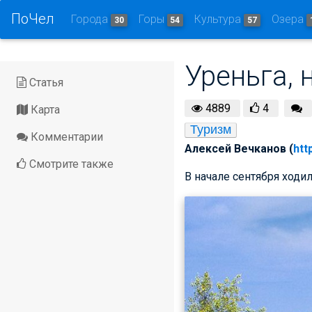
ПоЧел
Города
Горы
Культура
Озера
30
54
57
Уреньга, 
Статья
4889
4
Карта
Туризм
Комментарии
Алексей Вечканов (
htt
Смотрите также
В начале сентября ходил