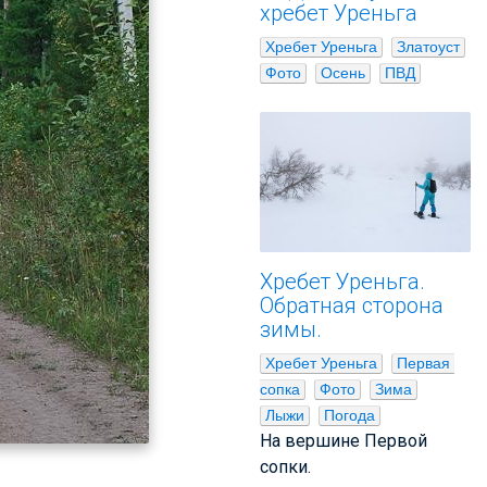
хребет Уреньга
Хребет Уреньга
Златоуст
Фото
Осень
ПВД
Хребет Уреньга.
Обратная сторона
зимы.
Хребет Уреньга
Первая 
сопка
Фото
Зима
Лыжи
Погода
На вершине Первой
сопки.