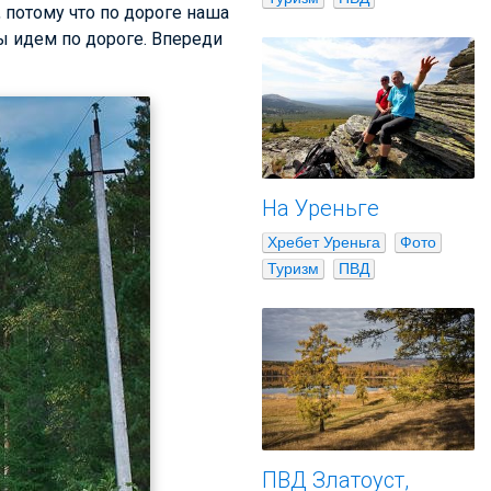
, потому что по дороге наша
ы идем по дороге. Впереди
На Уреньге
Хребет Уреньга
Фото
Туризм
ПВД
ПВД Златоуст,