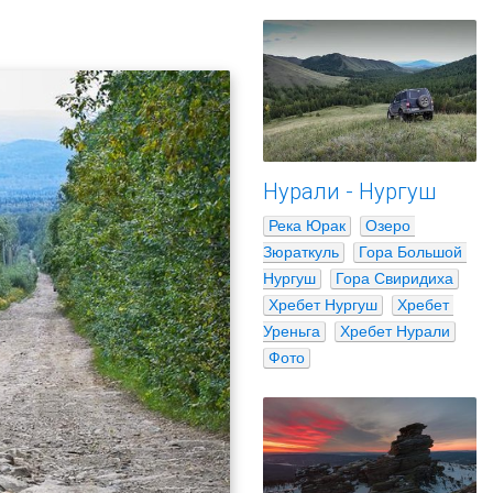
Нурали - Нургуш
Река Юрак
Озеро 
Зюраткуль
Гора Большой 
Нургуш
Гора Свиридиха
Хребет Нургуш
Хребет 
Уреньга
Хребет Нурали
Фото