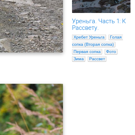
Уреньга. Часть 1: К
Рассвету.
Хребет Уреньга
Голая 
сопка (Вторая сопка)
Первая сопка
Фото
Зима
Рассвет