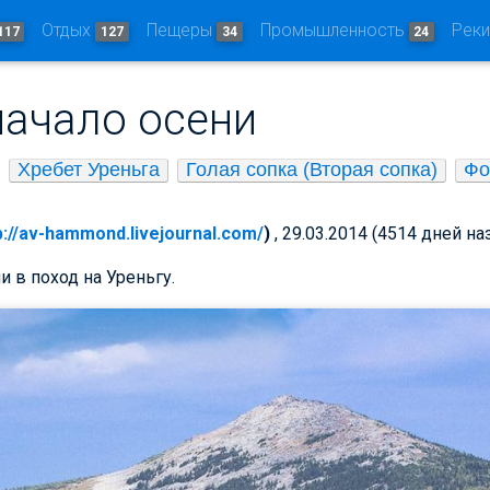
Отдых
Пещеры
Промышленность
Рек
117
127
34
24
начало осени
Хребет Уреньга
Голая сопка (Вторая сопка)
Фо
p://av-hammond.livejournal.com/
)
, 29.03.2014 (4514 дней на
и в поход на Уреньгу.